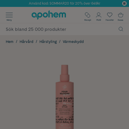
Använd kod: SOMMAR20 för 20% över 649kr
Årets Butik 2025 inom Skönhet
✓ Fri frakt
Meny
Recept
Profil
Favoriter
Kassa
✓ Rådgivning från farmaceuter & hudterapeuter
✓ Poäng på alla köp*
Hem
Hårvård
Hårstyling
Värmeskydd