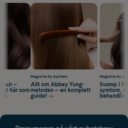
m
Magazine by Apohem
Magazine by A
s hair –
Allt om Abbey Yung-
Svamp i hå
nsigt hår som
metoden – en komplett
symtom, or
s
guide!
behandlin