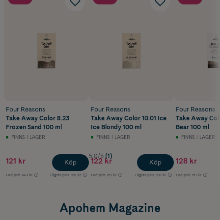
Four Reasons
Four Reasons
Four Reasons
Take Away Color 8.23
Take Away Color 10.01 Ice
Take Away Col
Frozen Sand 100 ml
Ice Blondy 100 ml
Bear 100 ml
FINNS I LAGER
FINNS I LAGER
FINNS I LAGER
5.0/5
(1)
121 kr
122 kr
128 kr
Köp
Köp
Ord.pris
149 kr
Lägsta pris
128 kr
Ord.pris
151 kr
Lägsta pris
128 kr
Ord.pris
151 kr
Apohem Magazine