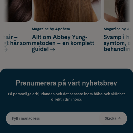
m
Magazine by Apohem
Magazine by A
s hair –
Allt om Abbey Yung-
Svamp i hå
nsigt hår som
metoden – en komplett
symtom, or
s
guide!
behandlin
Prenumerera på vårt nyhetsbrev
Få personliga erbjudanden och det senaste inom hälsa och skönhet
direkt i din inbox.
Fyll i mailadress
Skicka