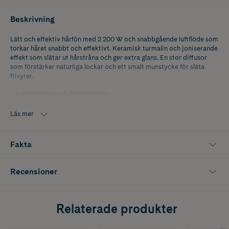
Beskrivning
Lätt och effektiv hårfön med 2 200 W och snabbgående luftflöde som
torkar håret snabbt och effektivt. Keramisk turmalin och joniserande
effekt som slätar ut hårstråna och ger extra glans. En stor diffusor
som förstärker naturliga lockar och ett smalt munstycke för släta
frisyrer.
- 3 värmelägen och 2 hastigheter
- Knapp för kalluft
- Keramisk
Läs mer
- 1,95 m nätsladd
- Diffusor
- Smalt koncentratormunstycke
Fakta
Recensioner
Relaterade produkter