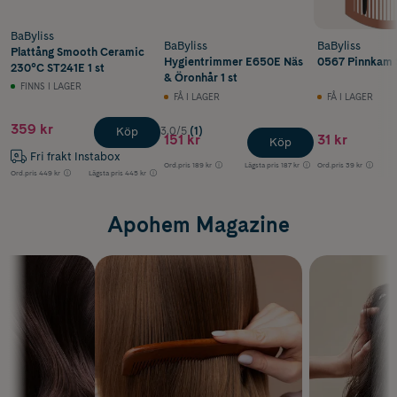
BaByliss
BaByliss
BaByliss
Plattång Smooth Ceramic
Hygientrimmer E650E Näs
0567 Pinnkam 
230°C ST241E 1 st
& Öronhår 1 st
FINNS I LAGER
FÅ I LAGER
FÅ I LAGER
359 kr
3.0/5
(1)
Köp
151 kr
31 kr
Köp
Fri frakt Instabox
Ord.pris
189 kr
Lägsta pris
187 kr
Ord.pris
39 kr
Ord.pris
449 kr
Lägsta pris
445 kr
Apohem Magazine