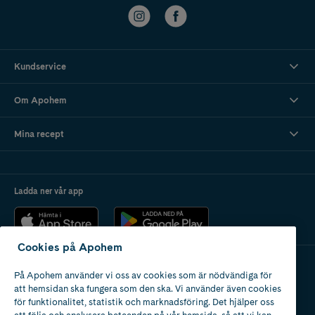
Kundservice
Om Apohem
Mina recept
Ladda ner vår app
Cookies på Apohem
På Apohem använder vi oss av cookies som är nödvändiga för
Apotek med tillstånd
att hemsidan ska fungera som den ska. Vi använder även cookies
av Läkemedelsverket
för funktionalitet, statistik och marknadsföring. Det hjälper oss
att följa och analysera beteenden på vår hemsida, så att vi kan