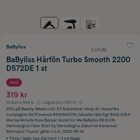
BaByliss
3.0/5
(1)
BaByliss Hårfön Turbo Smooth 2200
D572DE 1 st
Deal
319 kr
Ord.pris
399 kr
Lägsta pris
395 kr
20% på Beauty Weeks v32-33 Rabatterat inköp Dr. Hauschka
Compagnie De Provence REMINGTON Jabushe Hjärtligt BAGLIORA
Marina Miracle Kure Bazaar Good For Me BaByliss REVLON
Dermalogica Clear Start by Dermalogica Saborino Kansosan
Momopuri Tsururi
gäller t.o.m. 2026-08-16
Finns i lager
,
hos dig inom 1-2 vardagar