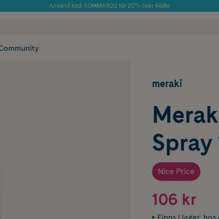
Använd kod: SOMMAR20 för 20% över 649kr
Årets Butik 2025 inom Skönhet
 frakt
✓ Rådgivning från farmaceuter & hudterapeuter
✓ Poäng på alla
Community
meraki
Meraki
Spray
Nice Price
106 kr
Finns i lager
,
hos 