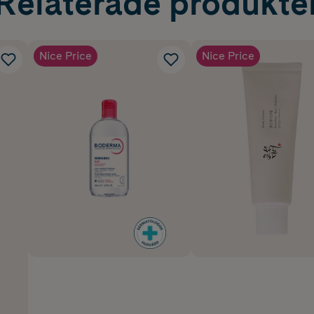
Relaterade produkte
Nice Price
Nice Price