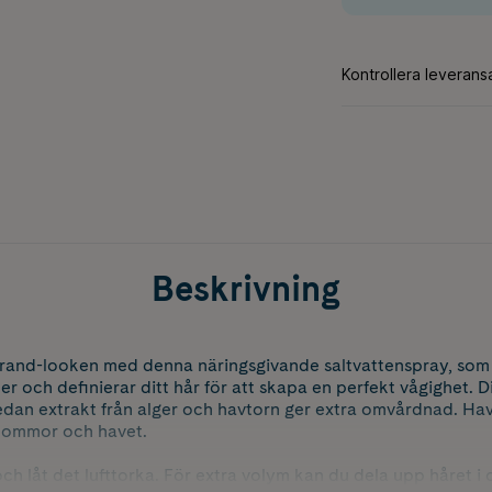
Beskrivning
strand-looken med denna näringsgivande saltvattenspray, som
ter och definierar ditt hår för att skapa en perfekt vågighet. D
dan extrakt från alger och havtorn ger extra omvårdnad. Hav
 blommor och havet.
ch låt det lufttorka. För extra volym kan du dela upp håret i o