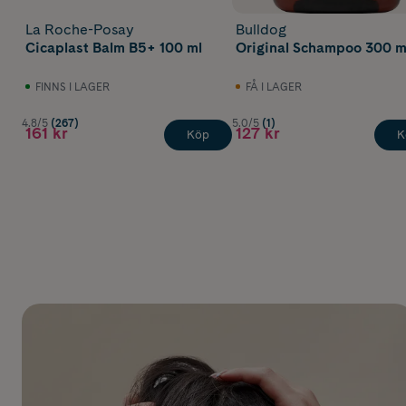
La Roche-Posay
Bulldog
Cicaplast Balm B5+ 100 ml
Original Schampoo 300 m
FINNS I LAGER
FÅ I LAGER
4.8/5
(267)
5.0/5
(1)
161 kr
127 kr
Köp
K