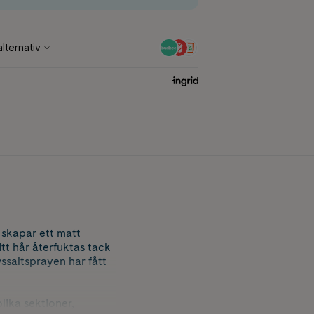
 skapar ett matt
itt hår återfuktas tack
ssaltsprayen har fått
lika sektioner,