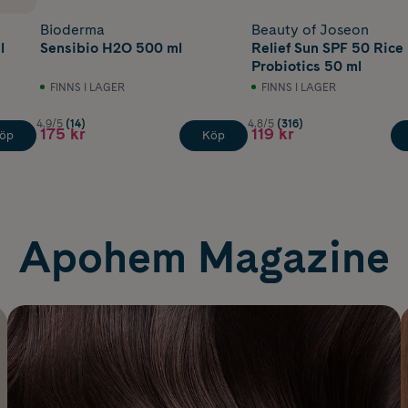
Bioderma
Beauty of Joseon
l
Sensibio H2O 500 ml
Relief Sun SPF 50 Rice
Probiotics 50 ml
FINNS I LAGER
FINNS I LAGER
4.9/5
(14)
4.8/5
(316)
175 kr
119 kr
öp
Köp
Apohem Magazine