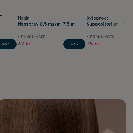
 +
Nasin
Xyloproct
Nässpray 0,5 mg/ml 7,5 ml
Suppositorium 10st
FINNS I LAGER
FINNS I LAGER
32 kr
75 kr
Köp
Köp