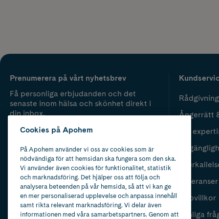
Prenumerera på vårt nyhetsbrev
Kundservi
Få personliga erbjudanden och det
Rådgivning
senaste inom hälsa och skönhet direkt i
din inbox.
Ångerrätt 
Cookies på Apohem
Vår experti
Fyll i mailadress
Skicka
Tillgänglig
På Apohem använder vi oss av cookies som är
nödvändiga för att hemsidan ska fungera som den ska.
Återkallels
Vi använder även cookies för funktionalitet, statistik
och marknadsföring. Det hjälper oss att följa och
Leveranser
analysera beteenden på vår hemsida, så att vi kan ge
en mer personaliserad upplevelse och anpassa innehåll
Köpvillkor
samt rikta relevant marknadsföring. Vi delar även
Vanliga frå
informationen med våra samarbetspartners. Genom att