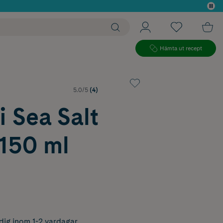
 köp*
Hämta ut recept
5.0/5
(4)
 Sea Salt
 150 ml
dig inom 1-2 vardagar