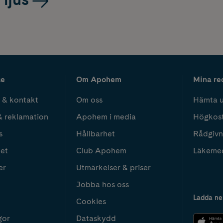
ce
Om Apohem
Mina re
 & kontakt
Om oss
Hämta u
& reklamation
Apohem i media
Högkos
s
Hållbarhet
Rådgivn
het
Club Apohem
Läkeme
er
Utmärkelser & priser
Jobba hos oss
Ladda ne
Cookies
gor
Dataskydd