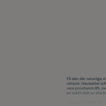
Få den där naturliga 
uttryck. Havssaltet lyf
vare provitamin B5, me
en subtil doft av vita
Spraya på fuktigt hår o