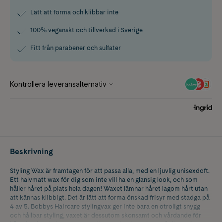
Lätt att forma och klibbar inte
100% veganskt och tillverkad i Sverige
Fitt från parabener och sulfater
Beskrivning
Styling Wax är framtagen för att passa alla, med en ljuvlig unisexdoft.
Ett halvmatt wax för dig som inte vill ha en glansig look, och som
håller håret på plats hela dagen! Waxet lämnar håret lagom hårt utan
att kännas klibbigt. Det är lätt att forma önskad frisyr med stadga på
4 av 5. Bobbys Haircare stylingvax ger inte bara en otroligt snygg
och hållbar styling, vaxet är dessutom skonsamt och vårdande för