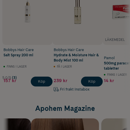
LÄKEMEDEL
Bobbys Hair Care
Bobbys Hair Care
Salt Spray 200 ml
Hydrate & Moisture Hair &
Pamol
Body Mist 100 ml
500mg paracet
FINNS I LAGER
FÅ I LAGER
tabletter
FINNS I LAGER
5.0/5
(3)
157 kr
239 kr
14 kr
Köp
Köp
Fri frakt Instabox
Apohem Magazine