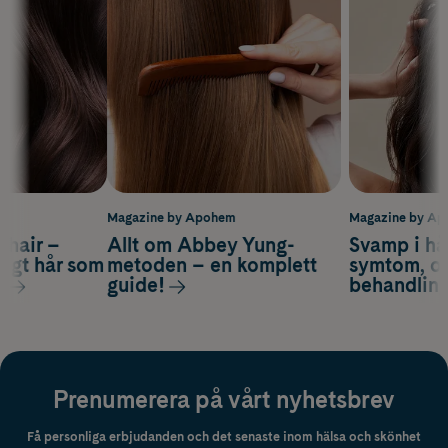
m
Magazine by Apohem
Magazine by A
s hair –
Allt om Abbey Yung-
Svamp i hå
nsigt hår som
metoden – en komplett
symtom, or
s
guide!
behandlin
Prenumerera på vårt nyhetsbrev
Få personliga erbjudanden och det senaste inom hälsa och skönhet