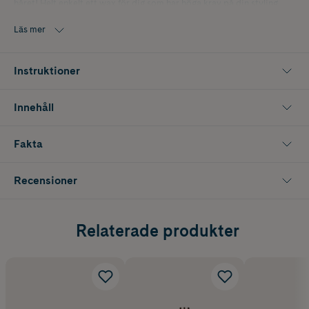
håret! Helt enkelt ett wax för dig som har höga krav på din styling,
både till vardags och till fest.
Läs mer
Instruktioner
Innehåll
Fakta
Recensioner
Relaterade produkter