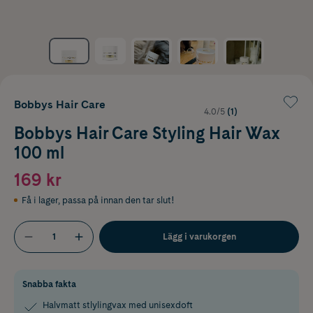
Bobbys Hair Care
4.0/5
(1)
Bobbys Hair Care Styling Hair Wax
100 ml
169 kr
Få i lager
,
passa på innan den tar slut!
Lägg i varukorgen
Snabba fakta
Halvmatt stlylingvax med unisexdoft