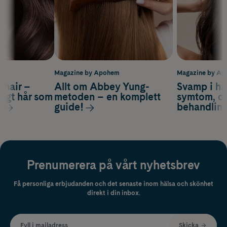
m
Magazine by Apohem
Magazine by A
s hair –
Allt om Abbey Yung-
Svamp i hå
nsigt hår som
metoden – en komplett
symtom, or
s
guide!
behandlin
Prenumerera på vårt nyhetsbrev
Få personliga erbjudanden och det senaste inom hälsa och skönhet
direkt i din inbox.
Fyll i mailadress
Skicka