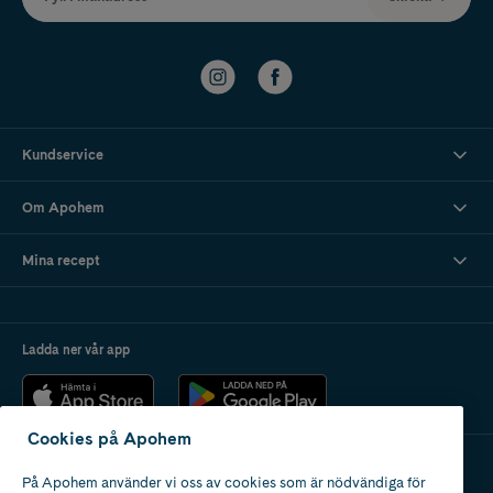
Kundservice
Om Apohem
Mina recept
Ladda ner vår app
Cookies på Apohem
På Apohem använder vi oss av cookies som är nödvändiga för
Apotek med tillstånd