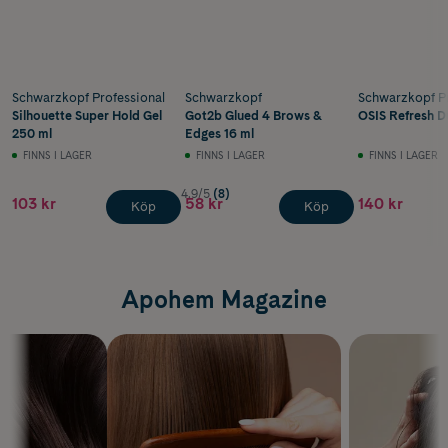
Schwarzkopf Professional
Schwarzkopf
Schwarzkopf Pr
Silhouette Super Hold Gel
Got2b Glued 4 Brows &
OSIS Refresh D
250 ml
Edges 16 ml
FINNS I LAGER
FINNS I LAGER
FINNS I LAGER
4.9/5
(8)
103 kr
58 kr
140 kr
Köp
Köp
Apohem Magazine