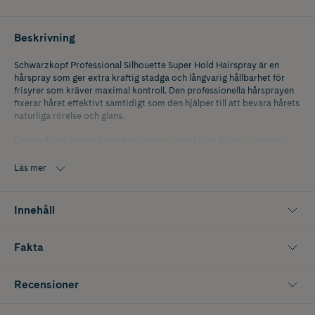
Beskrivning
Schwarzkopf Professional Silhouette Super Hold Hairspray är en
hårspray som ger extra kraftig stadga och långvarig hållbarhet för
frisyrer som kräver maximal kontroll. Den professionella hårsprayen
fixerar håret effektivt samtidigt som den hjälper till att bevara hårets
naturliga rörelse och glans.
Den snabbtorkande formulan fördelas jämnt över håret och ger ett
hållbart resultat utan att tynga ned. Hårsprayen har en klibbfri känsla
som gör stylingen behaglig och enkel att arbeta med. Passar perfekt
Läs mer
för uppsättningar, volymstyling och frisyrer som behöver hålla
formen under hela dagen. Dessutom är sprayen lätt att borsta ur vid
dagens slut.
Innehåll
Innehåller 300 ml.
Fakta
Recensioner