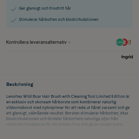
Ger glansigt och frissfritt hår
Stimulerar hårbotten och blodcirkulationen
Beskrivning
Lenoites Wild Boar Hair Brush with Cleaning Tool Limited Edition är
en exklusiv och skonsam hårborste som kombinerar naturlig
vildsvinsborst med nylonpinnar för att reda ut håret varsamt och ge
ett glansigt, välmående resultat. Borsten stimulerar hårbotten, ökar
blodcirkulationen och fördelar hårbottens naturliga oljor från
rötterna till topparna för att minska friss och ge en vacker lyster.
Den luftkuddeförsedda ovandelen anpassar sig efter huvudets form