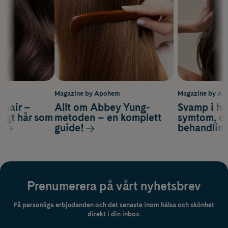
m
Magazine by Apohem
Magazine by A
s hair –
Allt om Abbey Yung-
Svamp i hå
nsigt hår som
metoden – en komplett
symtom, or
s
guide!
behandlin
Prenumerera på vårt nyhetsbrev
Få personliga erbjudanden och det senaste inom hälsa och skönhet
direkt i din inbox.