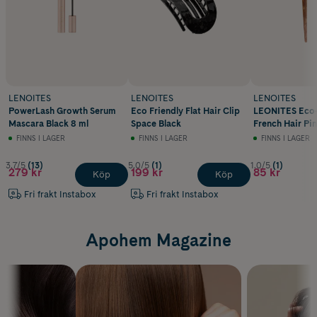
LENOITES
LENOITES
LENOITES
PowerLash Growth Serum
Eco Friendly Flat Hair Clip
LEONITES Eco-
Mascara Black 8 ml
Space Black
French Hair Pi
Brown
FINNS I LAGER
FINNS I LAGER
FINNS I LAGER
3.7/5
(13)
5.0/5
(1)
1.0/5
(1)
279 kr
199 kr
85 kr
Köp
Köp
Fri frakt Instabox
Fri frakt Instabox
Apohem Magazine