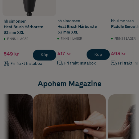
hh simonsen
hh simonsen
hh simonsen
Heat Brush Hårborste
Paddle Smooth
Heat Brush Hårborste
53 mm XXL
32 mm XXL
FINNS I LAGER
FINNS I LAGER
FINNS I LAGER
417 kr
493 kr
549 kr
Köp
Köp
Fri frakt Instabox
Fri frakt In
Fri frakt Instabox
Apohem Magazine