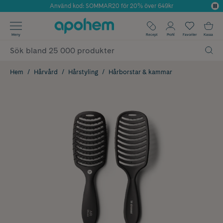
Använd kod: SOMMAR20 för 20% över 649kr
Årets Butik 2025 inom Skönhet
✓ Fri frakt
Meny
Recept
Profil
Favoriter
Kassa
✓ Rådgivning från farmaceuter & hudterapeuter
✓ Poäng på alla köp*
Hem
Hårvård
Hårstyling
Hårborstar & kammar