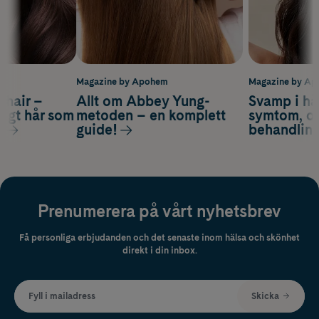
m
Magazine by Apohem
Magazine by A
s hair –
Allt om Abbey Yung-
Svamp i hå
nsigt hår som
metoden – en komplett
symtom, or
s
guide!
behandlin
Prenumerera på vårt nyhetsbrev
Få personliga erbjudanden och det senaste inom hälsa och skönhet
direkt i din inbox.
Fyll i mailadress
Skicka