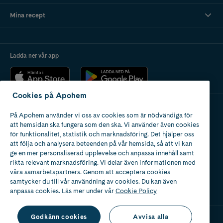
Mina recept
Ladda ner vår app
Cookies på Apohem
På Apohem använder vi oss av cookies som är nödvändiga för
Apotek med tillstånd
att hemsidan ska fungera som den ska. Vi använder även cookies
av Läkemedelsverket
för funktionalitet, statistik och marknadsföring. Det hjälper oss
att följa och analysera beteenden på vår hemsida, så att vi kan
ge en mer personaliserad upplevelse och anpassa innehåll samt
rikta relevant marknadsföring. Vi delar även informationen med
våra samarbetspartners. Genom att acceptera cookies
samtycker du till vår användning av cookies. Du kan även
2024
anpassa cookies. Läs mer under vår
Cookie Policy
Godkänn cookies
Avvisa alla