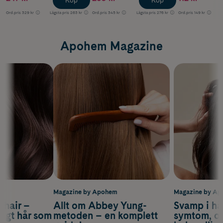
Köp
Köp
Ord.pris
329 kr
Lägsta pris
263 kr
Ord.pris
345 kr
Lägsta pris
276 kr
Ord.pris
149 kr
Apohem Magazine
m
Magazine by Apohem
Magazine by A
s hair –
Allt om Abbey Yung-
Svamp i hå
nsigt hår som
metoden – en komplett
symtom, or