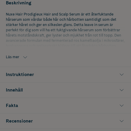
Beskrivning
Nuxe Hair Prodigieux Hair and Scalp Serum är ett återfuktande
hårserum som vårdar både hår och hårbotten samtidigt som det
stärker håret och ger en silkeslen glans. Detta leave in serum är
perfekt för dig som vill ha ett fuktgivande hårserum som förbättrar
hårets motståndskraft, ger lyster och mjukhet från rot till topp. Den
avancerade formulan med fermenterad ros kamelliaolja i mikrosfärer,
hyaluronsyra och amlaextrakt hjälper till att återfukta hårbotten,
stärka hårstråna och förbättra hårets kvalitet över tid. Den lätta, icke
feta texturen absorberas snabbt utan att tynga ner och ger en
Läs mer
naturlig känsla med strålande glans och följsam finish. Passar alla
hårtyper och dig som söker hårserum för torr hårbotten,
återfuktande serum för hår, glansgivande hårolja och stärkande
Instruktioner
hårvård.
Innehåller 50 ml
Innehåll
Fakta
Recensioner