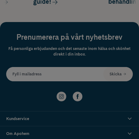
s
guide!
behandlin
Prenumerera på vårt nyhetsbrev
Få personliga erbjudanden och det senaste inom hälsa och skönhet
direkt i din inbox.
Fyll i mailadress
Skicka
Kundservice
Om Apohem