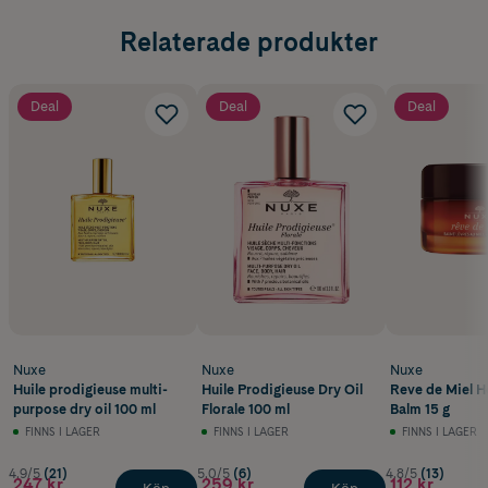
Relaterade produkter
Deal
Deal
Deal
Nuxe
Nuxe
Nuxe
Huile prodigieuse multi-
Huile Prodigieuse Dry Oil
Reve de Miel H
purpose dry oil 100 ml
Florale 100 ml
Balm 15 g
FINNS I LAGER
FINNS I LAGER
FINNS I LAGER
4.9/5
(21)
5.0/5
(6)
4.8/5
(13)
247 kr
259 kr
112 kr