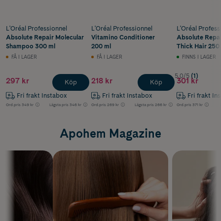
L'Oréal Professionnel
L'Oréal Professionnel
L'Oréal Profess
Absolute Repair Molecular
Vitamino Conditioner
Absolute Repa
Shampoo 300 ml
200 ml
Thick Hair 250
FÅ I LAGER
FÅ I LAGER
FINNS I LAGER
5.0/5
(1)
297 kr
218 kr
301 kr
Köp
Köp
Fri frakt Instabox
Fri frakt Instabox
Fri frakt In
Ord.pris
349 kr
Lägsta pris
346 kr
Ord.pris
269 kr
Lägsta pris
266 kr
Ord.pris
371 kr
Apohem Magazine