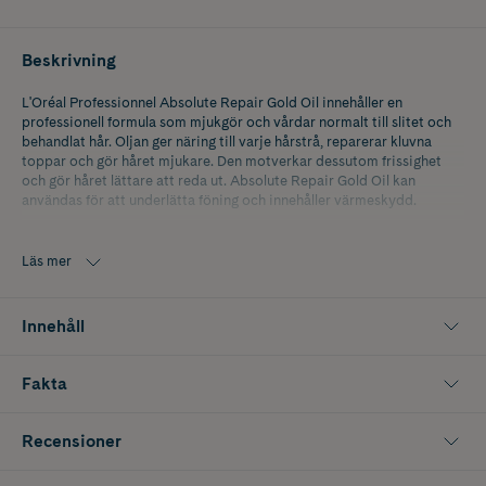
Beskrivning
L'Oréal Professionnel Absolute Repair Gold Oil innehåller en
professionell formula som mjukgör och vårdar normalt till slitet och
behandlat hår. Oljan ger näring till varje hårstrå, reparerar kluvna
toppar och gör håret mjukare. Den motverkar dessutom frissighet
och gör håret lättare att reda ut. Absolute Repair Gold Oil kan
användas för att underlätta föning och innehåller värmeskydd.
Serie Expert verkar för mindre påverkan på miljön. Omdesignad
förpackning med 95% återvunnen plast och lättare förpackning.
Läs mer
Innehåll
Fakta
Recensioner