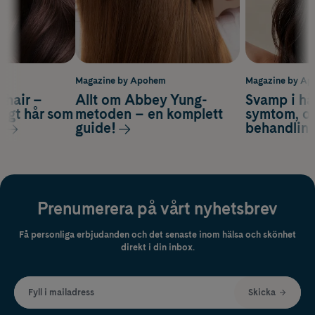
m
Magazine by Apohem
Magazine by A
s hair –
Allt om Abbey Yung-
Svamp i hå
nsigt hår som
metoden – en komplett
symtom, or
s
guide!
behandlin
Prenumerera på vårt nyhetsbrev
Få personliga erbjudanden och det senaste inom hälsa och skönhet
direkt i din inbox.
Fyll i mailadress
Skicka