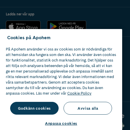
Ladda ner vår app
Cookies på Apohem
På Apohem använder vi oss av cookies som är nödvändiga för
Apotek med tillstånd
att hemsidan ska fungera som den ska. Vi använder även cookies
av Läkemedelsverket
för funktionalitet, statistik och marknadsföring. Det hjälper oss
att följa och analysera beteenden på vår hemsida, så att vi kan
ge en mer personaliserad upplevelse och anpassa innehåll samt
rikta relevant marknadsföring. Vi delar även informationen med
våra samarbetspartners. Genom att acceptera cookies
samtycker du till vår användning av cookies. Du kan även
2024
anpassa cookies. Läs mer under vår
Cookie Policy
Godkänn cookies
Avvisa alla
Anpassa cookies