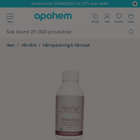
Använd kod: SOMMAR20 för 20% över 649kr
Årets Butik 2025 inom Skönhet
✓ Fri frakt
Meny
Recept
Profil
Favoriter
Kassa
✓ Rådgivning från farmaceuter & hudterapeuter
✓ Poäng på alla köp*
Hem
Hårvård
Hårinpackning & hårmask