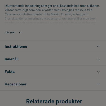
Djupverkande inpackning som ger en silkeskänsla helt utan silikoner.
Vårdar samtidigt som den skyddar med Ekologisk rapsolja från
Österlen och Antioxidanter ifrån Blåbär. En mild, krämig och
återfuktande formulering som balanserar och återställer men även
framhäver och bevarar glansen i ett färgat hår. Slätar ut stråna och
gör dom följsamma.
Läs mer
100% Biologiskt nedbrytbar.
Fri från: Färgämnen, Eteriska oljor, Silikoner, Mineraloljor, PEG/PPG,
Instruktioner
Hormonstörande ämnen, Parabener, Nanopartiklar m.m
Innehåll
Fakta
Recensioner
Relaterade produkter