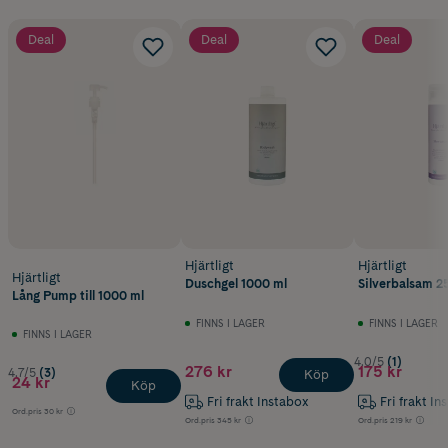
Deal
Deal
Deal
Hjärtligt
Hjärtligt
Hjärtligt
Duschgel 1000 ml
Silverbalsam 2
Lång Pump till 1000 ml
FINNS I LAGER
FINNS I LAGER
FINNS I LAGER
4.0/5
(1)
276 kr
175 kr
4.7/5
(3)
Köp
24 kr
Köp
Fri frakt Instabox
Fri frakt In
Ord.pris
30 kr
Ord.pris
345 kr
Ord.pris
219 kr