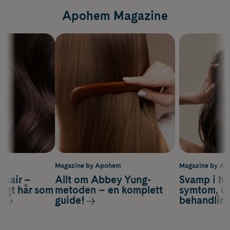
Apohem Magazine
m
Magazine by Apohem
Magazine by A
s hair –
Allt om Abbey Yung-
Svamp i hå
nsigt hår som
metoden – en komplett
symtom, or
s
guide!
behandlin