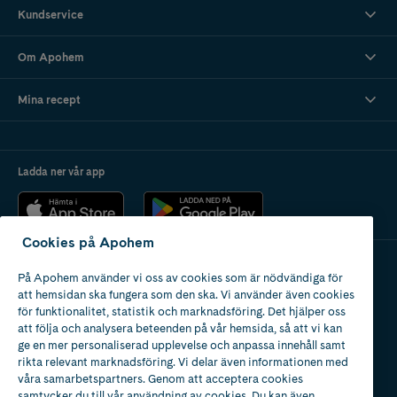
Kundservice
Om Apohem
Mina recept
Ladda ner vår app
Cookies på Apohem
På Apohem använder vi oss av cookies som är nödvändiga för
Apotek med tillstånd
att hemsidan ska fungera som den ska. Vi använder även cookies
av Läkemedelsverket
för funktionalitet, statistik och marknadsföring. Det hjälper oss
att följa och analysera beteenden på vår hemsida, så att vi kan
ge en mer personaliserad upplevelse och anpassa innehåll samt
rikta relevant marknadsföring. Vi delar även informationen med
våra samarbetspartners. Genom att acceptera cookies
samtycker du till vår användning av cookies. Du kan även
2024