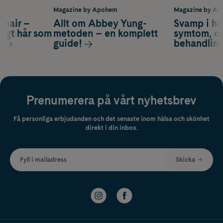
m
Magazine by Apohem
Magazine by A
s hair –
Allt om Abbey Yung-
Svamp i hå
nsigt hår som
metoden – en komplett
symtom, or
s
guide!
behandlin
Prenumerera på vårt nyhetsbrev
Få personliga erbjudanden och det senaste inom hälsa och skönhet
direkt i din inbox.
Fyll i mailadress
Skicka