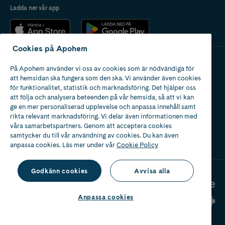
Ladda ner vår app
Cookies på Apohem
På Apohem använder vi oss av cookies som är nödvändiga för
Apotek med tillstånd
att hemsidan ska fungera som den ska. Vi använder även cookies
av Läkemedelsverket
för funktionalitet, statistik och marknadsföring. Det hjälper oss
att följa och analysera beteenden på vår hemsida, så att vi kan
ge en mer personaliserad upplevelse och anpassa innehåll samt
rikta relevant marknadsföring. Vi delar även informationen med
våra samarbetspartners. Genom att acceptera cookies
samtycker du till vår användning av cookies. Du kan även
2024
anpassa cookies. Läs mer under vår
Cookie Policy
Godkänn cookies
Avvisa alla
Anpassa cookies