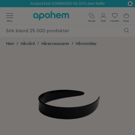
Använd kod: SOMMAR20 för 20% över 649kr
Årets Butik 2025 inom Skönhet
✓ Fri frakt
Meny
Recept
Profil
Favoriter
Kassa
✓ Rådgivning från farmaceuter & hudterapeuter
✓ Poäng på alla köp*
Hem
Hårvård
Håraccessoarer
Hårsnoddar