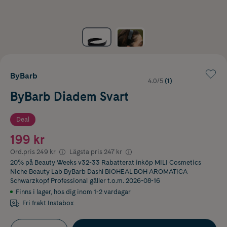
ByBarb
4.0/5
(1)
ByBarb Diadem Svart
Deal
199 kr
Ord.pris
249 kr
Lägsta pris
247 kr
20% på Beauty Weeks v32-33 Rabatterat inköp MILI Cosmetics
Niche Beauty Lab ByBarb Dashl BIOHEAL BOH AROMATICA
Schwarzkopf Professional
gäller t.o.m. 2026-08-16
Finns i lager
,
hos dig inom 1-2 vardagar
Fri frakt Instabox