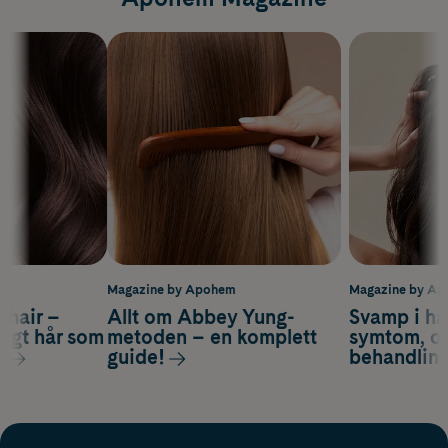
m
Magazine by Apohem
Magazine by A
s hair –
Allt om Abbey Yung-
Svamp i hå
nsigt hår som
metoden – en komplett
symtom, or
s
guide!
behandlin