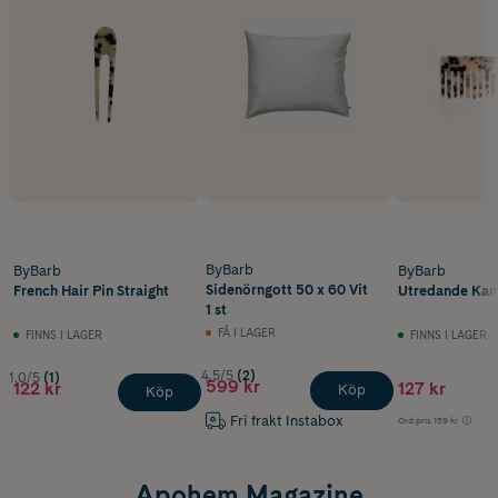
ByBarb
ByBarb
ByBarb
Sidenörngott 50 x 60 Vit
French Hair Pin Straight
Utredande Kam 
1 st
FÅ I LAGER
FINNS I LAGER
FINNS I LAGER
4.5/5
(2)
1.0/5
(1)
599 kr
122 kr
127 kr
Köp
Köp
Fri frakt Instabox
Ord.pris
159 kr
Apohem Magazine