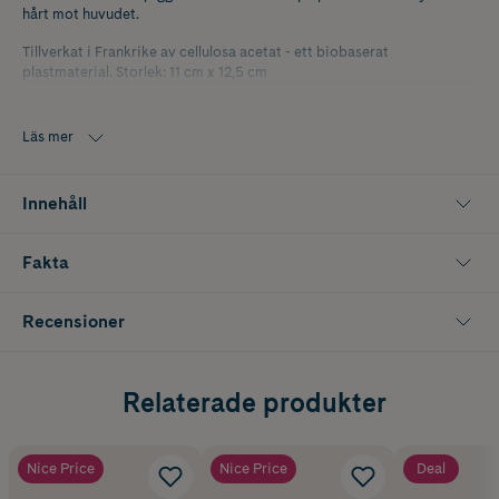
hårt mot huvudet.
Tillverkat i Frankrike av cellulosa acetat - ett biobaserat
plastmaterial. Storlek: 11 cm x 12,5 cm
Läs mer
Innehåll
Fakta
Recensioner
Relaterade produkter
Nice Price
Nice Price
Deal