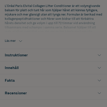
L'Oréal Paris Elvital Collagen Lifter Conditioner är ett volymgivande
balsam för platt och tunt hår som hjälper håret att kännas fylligare,
mjukare och mer glansigt utan att tynga ner. Formulan är berikad med
kollagenpeptidfraktioner och fibrer som bidrar till att förbättra
hårets densitet och ge volym i upp till 72 timmar vid användning
tillsammans med schampo i samma serie. Balsamet hjälper till att
reda ut håret samtidigt som det ger en lätt känsla med naturlig
rörelse och fyllighet. Passar dig som vill ge fint hår mer volym och ett
mjukt resultat med glans.
Läs mer
Innehåller 300 ml.
Instruktioner
Innehåll
Fakta
Recensioner