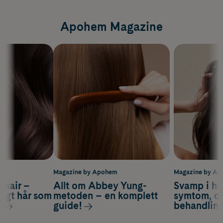
Apohem Magazine
m
Magazine by Apohem
Magazine by A
s hair –
Allt om Abbey Yung-
Svamp i hå
nsigt hår som
metoden – en komplett
symtom, or
s
guide!
behandlin