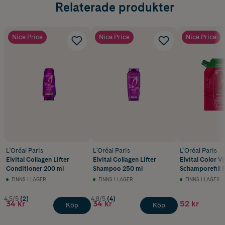
Relaterade produkter
Nice Price
Nice Price
Nice Price
L'Oréal Paris
L'Oréal Paris
L'Oréal Paris
Elvital Collagen Lifter
Elvital Collagen Lifter
Elvital Color V
Conditioner 200 ml
Shampoo 250 ml
Schamporefill 
Hår 500 ml
FINNS I LAGER
FINNS I LAGER
FINNS I LAGER
4.5/5
(2)
4.8/5
(4)
34 kr
34 kr
52 kr
Köp
Köp