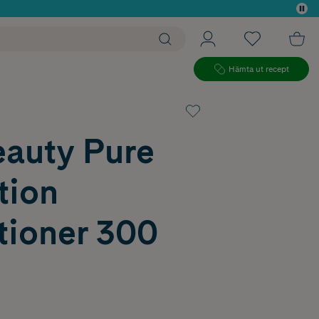
 köp*
Hämta ut recept
eauty Pure
tion
tioner 300