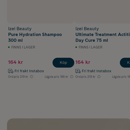
Izel Beauty
Izel Beauty
Pure Hydration Shampoo
Ultimate Treatment Actit
300 ml
Day Cure 75 ml
FINNS I LAGER
FINNS I LAGER
164 kr
164 kr
Köp
K
Fri frakt Instabox
Fri frakt Instabox
Ord.pris
219 kr
Lägsta pris
186 kr
Ord.pris
219 kr
Lägsta pris
1