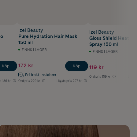
Izel Beauty
Izel Beauty
oo
Pure Hydration Hair Mask
Gloss Shield Heat Pr
150 ml
Spray 150 ml
FINNS I LAGER
FINNS I LAGER
172 kr
Köp
Köp
119 kr
Fri frakt Instabox
Ord.pris
159 kr
Lägsta
s
186 kr
Ord.pris
229 kr
Lägsta pris
227 kr