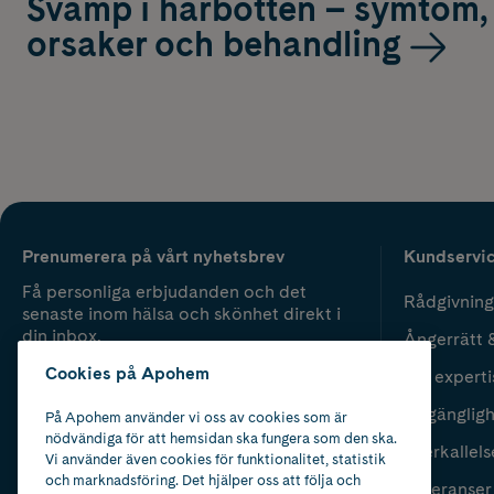
Svamp i hårbotten – symtom,
orsaker och behandling
Prenumerera på vårt nyhetsbrev
Kundservi
Få personliga erbjudanden och det
Rådgivning
senaste inom hälsa och skönhet direkt i
din inbox.
Ångerrätt 
Cookies på Apohem
Vår experti
Fyll i mailadress
Skicka
Tillgänglig
På Apohem använder vi oss av cookies som är
nödvändiga för att hemsidan ska fungera som den ska.
Återkallels
Vi använder även cookies för funktionalitet, statistik
och marknadsföring. Det hjälper oss att följa och
Leveranser