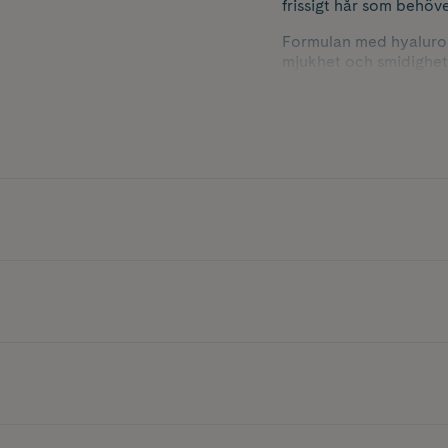
frissigt hår som behöve
Formulan med hyaluronsy
mjukhet och smidighet.
ge en jämnare känsla u
till att minska känslan 
Balsamet gör håret mer
naturlig lyster. Passar
vill ha ett mjukt, glansi
Applicera i nytvättat, 
Innehåller 300 ml