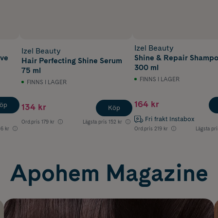
Izel Beauty
Izel Beauty
ive
Shine & Repair Shamp
Hair Perfecting Shine Serum
300 ml
75 ml
FINNS I LAGER
FINNS I LAGER
164 kr
öp
134 kr
Köp
Fri frakt Instabox
Ord.pris
179 kr
Lägsta pris
152 kr
86 kr
Ord.pris
219 kr
Lägsta pri
Apohem Magazine