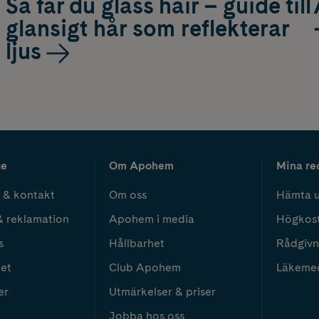
Så får du glass hair – guide till
glansigt hår som reflekterar
ljus
ce
Om Apohem
Mina re
 & kontakt
Om oss
Hämta u
& reklamation
Apohem i media
Högkos
s
Hållbarhet
Rådgivn
het
Club Apohem
Läkeme
er
Utmärkelser & priser
Jobba hos oss