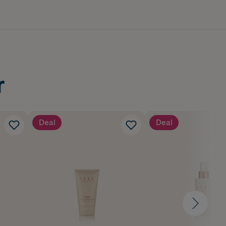
r
Deal
Deal