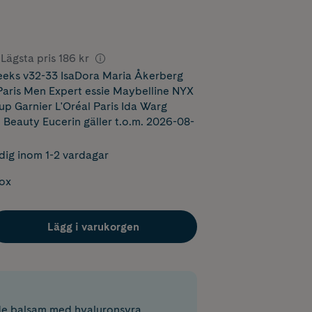
Lägsta pris
186 kr
eks v32-33 IsaDora Maria Åkerberg
ris Men Expert essie Maybelline NYX
p Garnier L'Oréal Paris Ida Warg
 Beauty Eucerin
gäller t.o.m. 2026-08-
dig inom 1-2 vardagar
box
Lägg i varukorgen
de balsam med hyaluronsyra