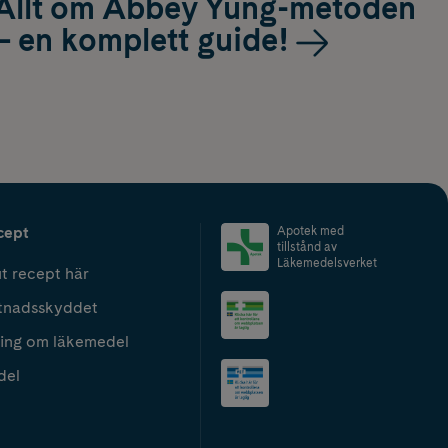
Allt om Abbey Yung-metoden
– en komplett guide!
cept
Apotek med
tillstånd av
Läkemedelsverket
t recept här
tnadsskyddet
ing om läkemedel
del