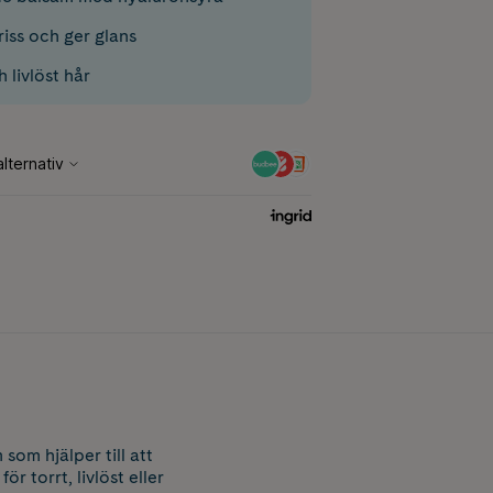
iss och ger glans
h livlöst hår
som hjälper till att
ör torrt, livlöst eller