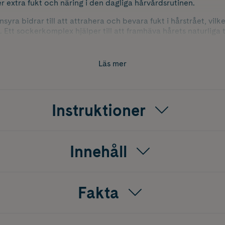
r extra fukt och näring i den dagliga hårvårdsrutinen.
ra bidrar till att attrahera och bevara fukt i hårstrået, vilk
 Ett sockerkomplex hjälper till att framhäva hårets naturliga 
tan att tynga ner. Ricinolja verkar vårdande och skyddande, 
av torrhet och slitage.
Läs mer
 lättkammat och följsamt samtidigt som det ger en fräsch, åt
 alla hårtyper men är särskilt uppskattat av dig med torrt elle
gt och lättstylat resultat.
Instruktioner
fuktigt hår, massera in i längder och toppar och skölj noggrant
Innehåll
Fakta