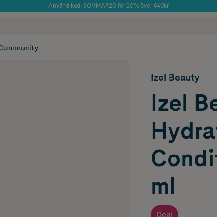
Använd kod: SOMMAR20 för 20% över 649kr
Årets Butik 2025 inom Skönhet
 frakt
✓ Rådgivning från farmaceuter & hudterapeuter
✓ Poäng på alla
Community
Izel Beauty
Izel B
Hydra
Condi
ml
Deal