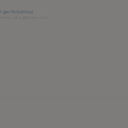
et ger förbättrad
textur, öka glansen och
ger näring och bidrar
erfuktad känsla och
r frissbenäget hår som
.