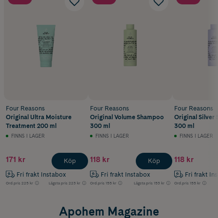
Four Reasons
Four Reasons
Four Reasons
Original Ultra Moisture
Original Volume Shampoo
Original Silve
Treatment 200 ml
300 ml
300 ml
FINNS I LAGER
FINNS I LAGER
FINNS I LAGER
171 kr
118 kr
118 kr
Köp
Köp
Fri frakt Instabox
Fri frakt Instabox
Fri frakt In
Ord.pris
225 kr
Lägsta pris
223 kr
Ord.pris
155 kr
Lägsta pris
153 kr
Ord.pris
155 kr
Apohem Magazine