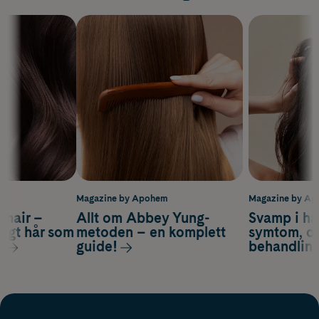
m
Magazine by Apohem
Magazine by A
s hair –
Allt om Abbey Yung-
Svamp i hå
nsigt hår som
metoden – en komplett
symtom, or
s
guide!
behandlin