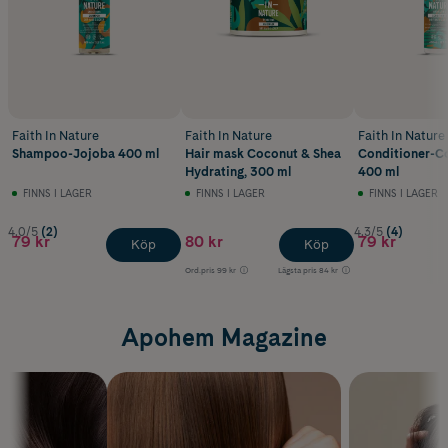
Faith In Nature
Faith In Nature
Faith In Nature
Shampoo-Jojoba 400 ml
Hair mask Coconut & Shea
Conditioner-C
Hydrating, 300 ml
400 ml
FINNS I LAGER
FINNS I LAGER
FINNS I LAGER
4.0/5
(2)
4.3/5
(4)
79 kr
80 kr
79 kr
Köp
Köp
Ord.pris
99 kr
Lägsta pris
84 kr
Apohem Magazine