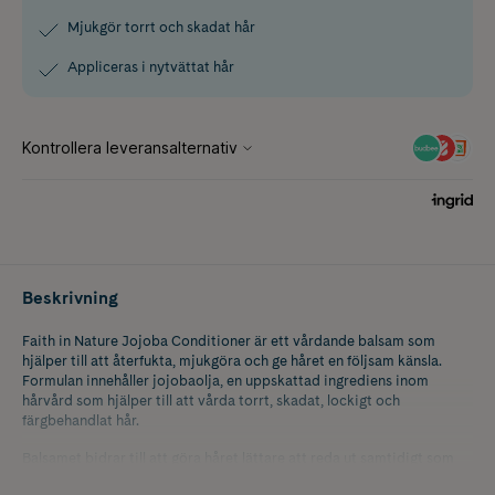
Mjukgör torrt och skadat hår
Appliceras i nytvättat hår
Beskrivning
Faith in Nature Jojoba Conditioner är ett vårdande balsam som
hjälper till att återfukta, mjukgöra och ge håret en följsam känsla.
Formulan innehåller jojobaolja, en uppskattad ingrediens inom
hårvård som hjälper till att vårda torrt, skadat, lockigt och
färgbehandlat hår.
Balsamet bidrar till att göra håret lättare att reda ut samtidigt som
det hjälper till att ge näring till hårets längder. Den vårdande formulan