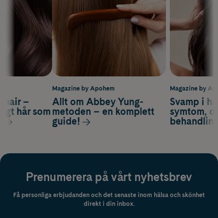
m
Magazine by Apohem
Magazine by A
s hair –
Allt om Abbey Yung-
Svamp i hå
nsigt hår som
metoden – en komplett
symtom, or
s
guide!
behandlin
Prenumerera på vårt nyhetsbrev
Få personliga erbjudanden och det senaste inom hälsa och skönhet
direkt i din inbox.