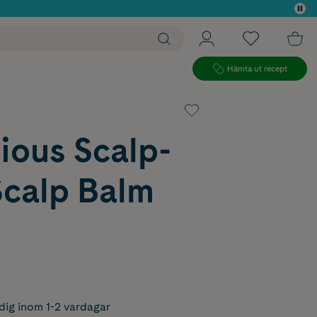
 köp*
Hämta ut recept
ious Scalp-
Scalp Balm
dig inom 1-2 vardagar