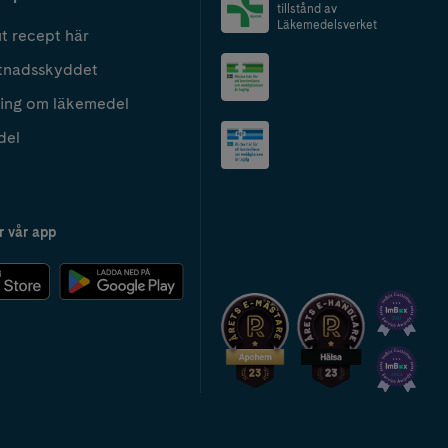
tillstånd av
Läkemedelsverket
t recept här
tnadsskyddet
ing om läkemedel
del
r vår app
2024