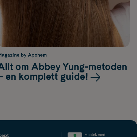
Magazine by Apohem
Allt om Abbey Yung-metoden
– en komplett guide!
cept
Apotek med