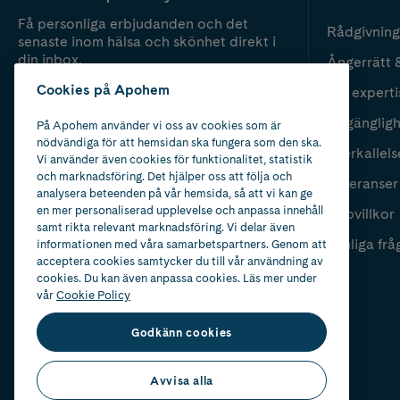
Få personliga erbjudanden och det
Rådgivning
senaste inom hälsa och skönhet direkt i
din inbox.
Ångerrätt 
Cookies på Apohem
Vår experti
Fyll i mailadress
Skicka
Tillgänglig
På Apohem använder vi oss av cookies som är
nödvändiga för att hemsidan ska fungera som den ska.
Återkallels
Vi använder även cookies för funktionalitet, statistik
och marknadsföring. Det hjälper oss att följa och
Leveranser
analysera beteenden på vår hemsida, så att vi kan ge
en mer personaliserad upplevelse och anpassa innehåll
Köpvillkor
samt rikta relevant marknadsföring. Vi delar även
Vanliga frå
informationen med våra samarbetspartners. Genom att
acceptera cookies samtycker du till vår användning av
cookies. Du kan även anpassa cookies. Läs mer under
vår
Cookie Policy
Godkänn cookies
Avvisa alla