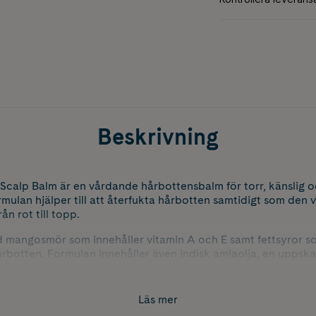
Beskrivning
 Scalp Balm är en vårdande hårbottensbalm för torr, känslig 
rmulan hjälper till att återfukta hårbotten samtidigt som den 
rån rot till topp.
mangosmör som innehåller vitamin A och E samt fettsyror som 
rbotten. Formulan innehåller även indisk amlaolja, en uppska
llsammans bidrar ingredienserna till att hårbotten känns åter
r ökad mjukhet, glans och följsamhet.
Läs mer
passar särskilt bra för känslig och torr hårbotten och kan a