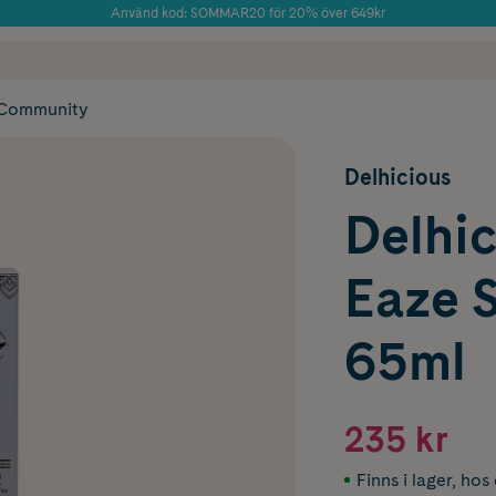
Använd kod: SOMMAR20 för 20% över 649kr
Årets Butik 2025 inom Skönhet
 frakt
✓ Rådgivning från farmaceuter & hudterapeuter
✓ Poäng på alla
Community
Delhicious
Delhic
Eaze 
65ml
235 kr
Finns i lager
,
hos 