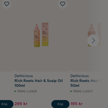
Delhicious
Delhicious
Rich Roots Hair & Scalp Oil
Rich Roots Hair & Sca
100ml
50ml
FINNS I LAGER
FINNS I LAGER
295 kr
195 kr
Köp
Köp