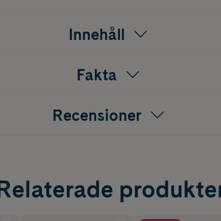
rdsrutinen. Den vårdande balmen hjälper till att ge både hår
rtagen känsla.
Innehåll
, lanolin, mineralolja, parabener, steroider, ftalater, propylengly
d.
Fakta
Recensioner
Relaterade produkte