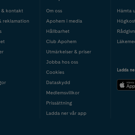
 & kontakt
Om oss
Hämta u
& reklamation
Apohem i media
Högkos
s
Hållbarhet
Rådgivn
het
Club Apohem
Läkeme
er
Utmärkelser & priser
Jobba hos oss
Ladda ne
Cookies
gor
Dataskydd
Medlemsvillkor
Prissättning
Ladda ner vår app