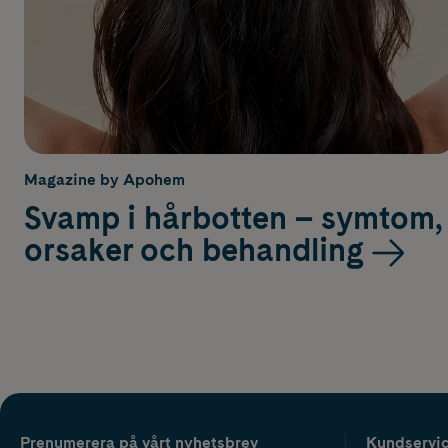
Magazine by Apohem
Svamp i hårbotten – symtom,
orsaker och behandling
Prenumerera på vårt nyhetsbrev
Kundservi