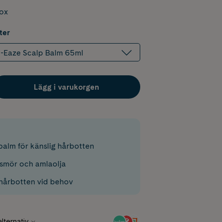
box
ter
p-Eaze Scalp Balm 65ml
Lägg i varukorgen
alm för känslig hårbotten
mör och amlaolja
 hårbotten vid behov