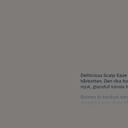
Delhicious Scalp-Eaze
hårbotten. Den rika fo
mjuk, glansfull känsla f
Balmen är berikad med 
mjukgöra och vårda hå
ayurvedisk hårvård. Ti
samtidigt som håret få
Scalp-Eaze Scalp Balm 