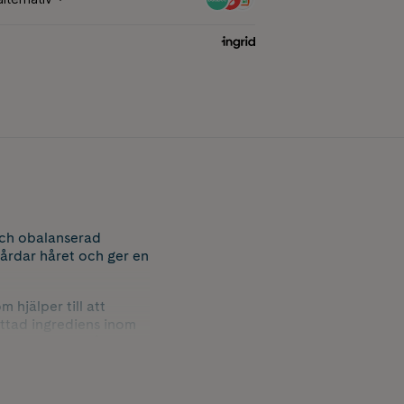
och obalanserad
vårdar håret och ger en
hjälper till att
ttad ingrediens inom
fuktad och välvårdad
nvändas som en del av