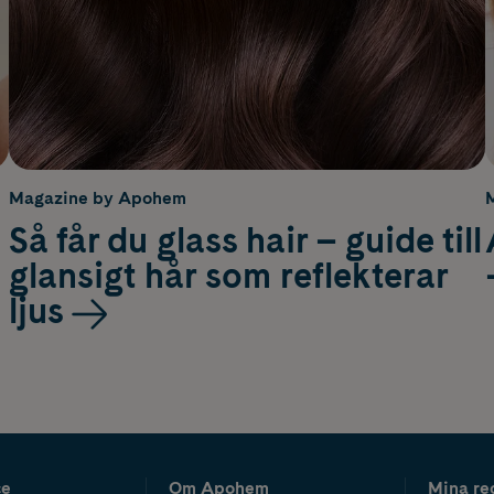
Magazine by Apohem
Så får du glass hair – guide till
glansigt hår som reflekterar
ljus
ce
Om Apohem
Mina re