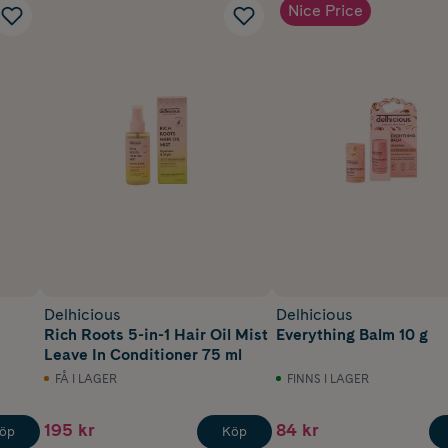
Nice Price
Delhicious
Delhicious
Rich Roots 5-in-1 Hair Oil Mist
Everything Balm 10 g
Leave In Conditioner 75 ml
FÅ I LAGER
FINNS I LAGER
195 kr
84 kr
öp
Köp