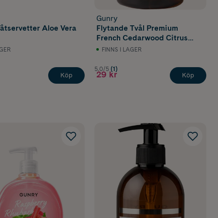
Gunry
åtservetter Aloe Vera
Flytande Tvål Premium
French Cedarwood Citrus
500 ml
AGER
FINNS I LAGER
5.0/5
(1)
29 kr
Köp
Köp