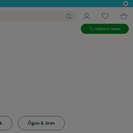
 köp*
Hämta ut recept
ck
Ögon & öron