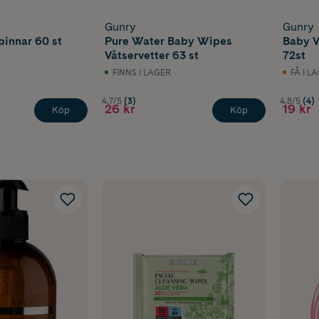
Gunry
Gunry
innar 60 st
Pure Water Baby Wipes
Baby V
Våtservetter 63 st
72st
FINNS I LAGER
FÅ I L
4.7/5
(3)
4.8/5
(4)
26 kr
19 kr
Köp
Köp