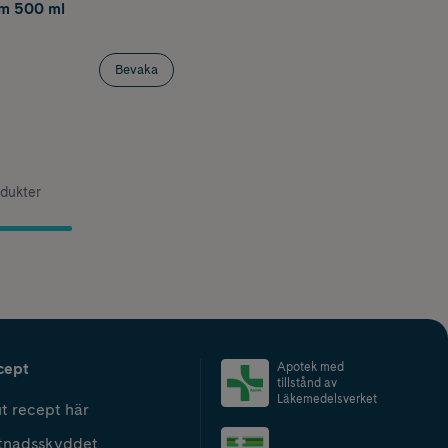
m 500 ml
Bevaka
odukter
cept
Apotek med
tillstånd av
Läkemedelsverket
t recept här
tnadsskyddet