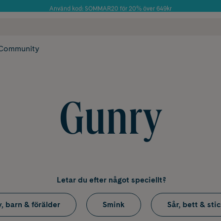
Använd kod: SOMMAR20 för 20% över 649kr
Årets Butik 2025 inom Skönhet
 frakt
✓ Rådgivning från farmaceuter & hudterapeuter
✓ Poäng på alla
Community
Gunry
Letar du efter något speciellt?
, barn & förälder
Smink
Sår, bett & sti