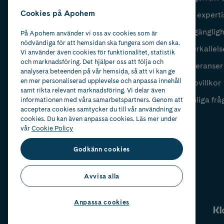
Cookies på Apohem
Vår experti
Fyll i mailadress
Skicka
Tillgänglig
På Apohem använder vi oss av cookies som är
nödvändiga för att hemsidan ska fungera som den ska.
Återkallels
Vi använder även cookies för funktionalitet, statistik
och marknadsföring. Det hjälper oss att följa och
Leveranser
analysera beteenden på vår hemsida, så att vi kan ge
en mer personaliserad upplevelse och anpassa innehåll
Köpvillkor
samt rikta relevant marknadsföring. Vi delar även
Vanliga frå
informationen med våra samarbetspartners. Genom att
acceptera cookies samtycker du till vår användning av
cookies. Du kan även anpassa cookies. Läs mer under
vår
Cookie Policy
Godkänn cookies
Avvisa alla
Anpassa cookies