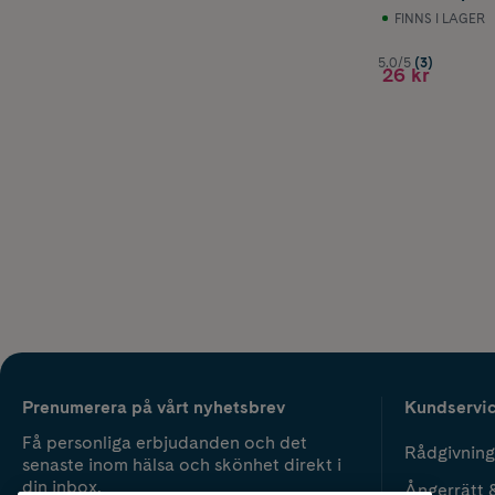
FINNS I LAGER
5.0/5
(3)
26 kr
Prenumerera på vårt nyhetsbrev
Kundservi
Få personliga erbjudanden och det
Rådgivning
senaste inom hälsa och skönhet direkt i
din inbox.
Ångerrätt 