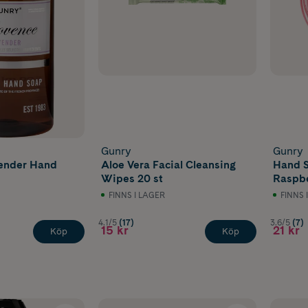
Gunry
Gunry
ender Hand
Aloe Vera Facial Cleansing
Hand S
Wipes 20 st
Raspbe
FINNS I LAGER
FINNS 
4.1/5
(17)
3.6/5
(7)
15 kr
21 kr
Köp
Köp