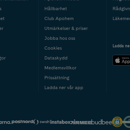
s
Hållbarhet
Rådgivn
het
Club Apohem
Läkeme
er
Utmärkelser & priser
Jobba hos oss
Ladda ne
Cookies
gor
Dataskydd
Medlemsvillkor
Prissättning
Ladda ner vår app