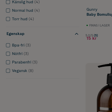
Känslig hud
(4)
Gunry
Normal hud
(4)
Baby Bomullsp
Torr hud
(4)
FINNS I LAGER
Egenskap
5.0/5
(5)
15 kr
Bpa-fri
(3)
Nötfri
(3)
Parabenfri
(3)
Vegansk
(8)