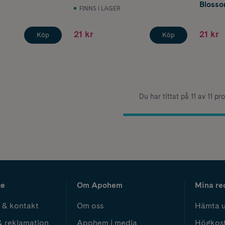
Blosso
FINNS I LAGER
21 kr
21 kr
Köp
Köp
Du har tittat på 11 av 11 pr
ce
Om Apohem
Mina re
 & kontakt
Om oss
Hämta u
& reklamation
Apohem i media
Högkos