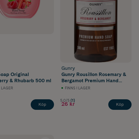
Gunry
oap Original
Gunry Rousillon Rosemary &
rry & Rhubarb 500 ml
Bergamot Premium Hand
Soap
I LAGER
FINNS I LAGER
5.0/5
(1)
26 kr
Köp
Köp