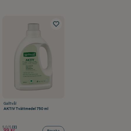
Galltvål
AKTIV Tvättmedel 750 ml
5.0/5
(2)
99 kr
Bevaka