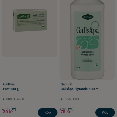
Galltvål
Galltvål
Fast 100 g
Gallsåpa Flytande 500 ml
FINNS I LAGER
FINNS I LAGER
4.8/5
(12)
4.9/5
(21)
39 kr
75 kr
Köp
Köp