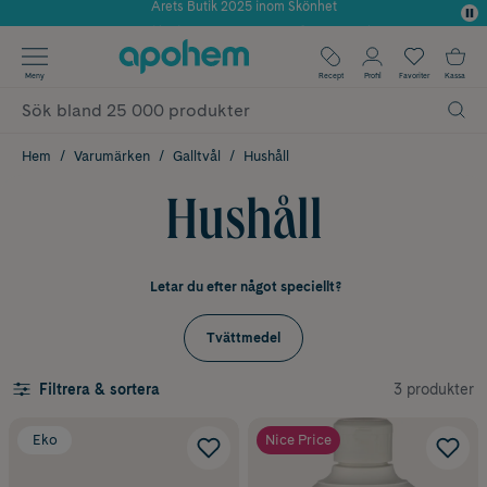
Använd kod: SOMMAR20 för 20% över 649kr
✓ Fri frakt
Meny
Recept
Profil
Favoriter
Kassa
✓ Rådgivning från farmaceuter & hudterapeuter
✓ Poäng på alla köp*
Hem
Varumärken
Galltvål
Hushåll
Hushåll
Letar du efter något speciellt?
Tvättmedel
3 produkter
Filtrera & sortera
Eko
Nice Price