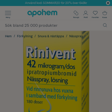
Använd kod: SOMMAR20 för 20% över 649kr
Årets Butik 2025 inom Skönhet
✓ Fri frakt
Meny
Recept
Profil
Favoriter
Kassa
✓ Rådgivning från farmaceuter & hudterapeuter
✓ Poäng på alla köp*
Hem
Förkylning
Snuva & nästäppa
Nässpray