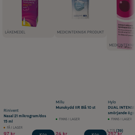
LÄKEMEDEL
MEDICINTEKNISK PRODUKT
MEDICINTEKNI
Millu
Hylo
Munskydd IIR Blå 10 st
DUAL INTENSE 
Rinivent
smörjande ögo
Nasal 21 mikrogram/dos
med ektoin 10
FINNS I LAGER
FINNS I LAGER
15 ml
FÅ I LAGER
4.7/5
(39)
97 kr
24 kr
257 kr
Köp
Köp