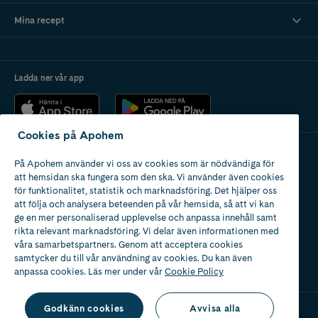
Mina recept
Ladda ner vår app
Cookies på Apohem
På Apohem använder vi oss av cookies som är nödvändiga för
Apotek med tillstånd
att hemsidan ska fungera som den ska. Vi använder även cookies
av Läkemedelsverket
för funktionalitet, statistik och marknadsföring. Det hjälper oss
att följa och analysera beteenden på vår hemsida, så att vi kan
ge en mer personaliserad upplevelse och anpassa innehåll samt
rikta relevant marknadsföring. Vi delar även informationen med
våra samarbetspartners. Genom att acceptera cookies
samtycker du till vår användning av cookies. Du kan även
2024
anpassa cookies. Läs mer under vår
Cookie Policy
Godkänn cookies
Avvisa alla