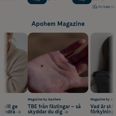
Fri frakt In
Apohem Magazine
m
Magazine by Apohem
Magazine by A
 vill ge
TBE från fästingar – så
Vad är ski
 lindra
skyddar du dig
förkylning