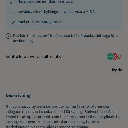
Nässpray som minskar rinnsnuva
Används vid förkylningssnuva hos vuxna +18 år
Räcker till 180 spraydoser
Det här är ett receptfritt läkemedel. Läs
Bipacksedel
noga före
användning.
Beskrivning
Rinivent nässpray används hos vuxna från 18 år för att minska
mängden rinnsnuva i samband med förkylning. Rinivent innehåller
ämnet ipratropiumbromid, som tillhör gruppen antikolinergikum. När
lösningen sprayas in i näsan, minskar den mängd vätska
(förkylningssnuva) som bildas i näsans slemhinna.