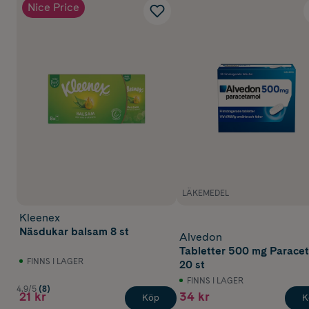
Nice Price
LÄKEMEDEL
Kleenex
Näsdukar balsam 8 st
Alvedon
Tabletter 500 mg Parace
FINNS I LAGER
20 st
FINNS I LAGER
4.9/5
(8)
21 kr
34 kr
Köp
K