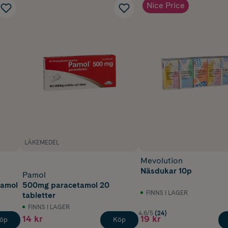
Nice Price
LÄKEMEDEL
Mevolution
Näsdukar 10p
Pamol
tamol
500mg paracetamol 20
FINNS I LAGER
tabletter
FINNS I LAGER
4.6/5
(24)
14 kr
19 kr
öp
Köp