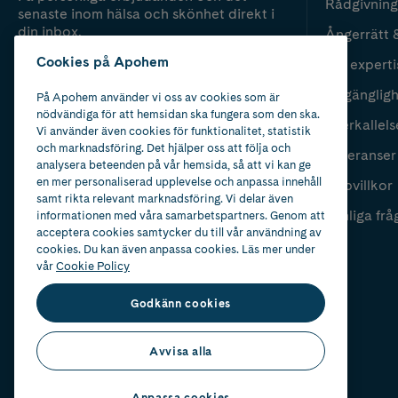
Rådgivning
senaste inom hälsa och skönhet direkt i
din inbox.
Ångerrätt 
Cookies på Apohem
Vår experti
Fyll i mailadress
Skicka
Tillgänglig
På Apohem använder vi oss av cookies som är
nödvändiga för att hemsidan ska fungera som den ska.
Återkallels
Vi använder även cookies för funktionalitet, statistik
och marknadsföring. Det hjälper oss att följa och
Leveranser
analysera beteenden på vår hemsida, så att vi kan ge
en mer personaliserad upplevelse och anpassa innehåll
Köpvillkor
samt rikta relevant marknadsföring. Vi delar även
Vanliga frå
informationen med våra samarbetspartners. Genom att
acceptera cookies samtycker du till vår användning av
cookies. Du kan även anpassa cookies. Läs mer under
vår
Cookie Policy
Godkänn cookies
Avvisa alla
Anpassa cookies