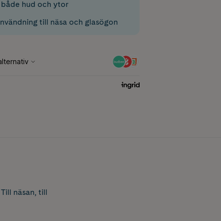
ll både hud och ytor
nvändning till näsa och glasögon
ll näsan, till