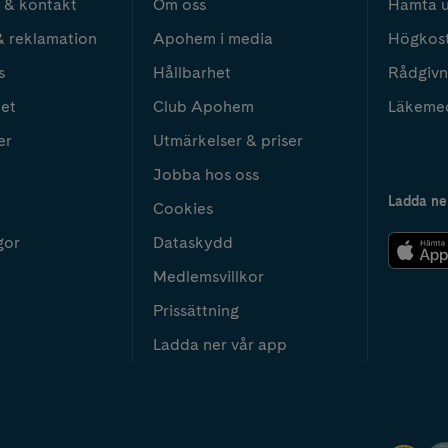
 & kontakt
Om oss
Hämta u
& reklamation
Apohem i media
Högkos
s
Hållbarhet
Rådgivn
het
Club Apohem
Läkeme
er
Utmärkelser & priser
Jobba hos oss
Ladda ne
Cookies
gor
Dataskydd
Medlemsvillkor
Prissättning
Ladda ner vår app