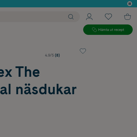
 köp*
Hämta ut recept
4.9/5
(8)
ex The
al näsdukar