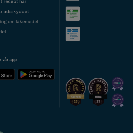
t recept här
tnadsskyddet
ing om läkemedel
del
r vår app
2024