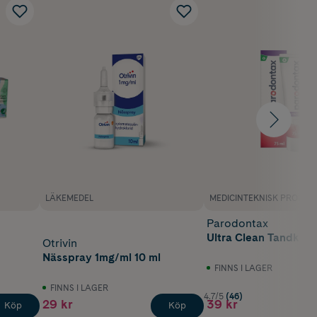
LÄKEMEDEL
MEDICINTEKNISK PRODUK
Parodontax
Ultra Clean Tandkrä
Otrivin
Nässpray 1mg/ml 10 ml
FINNS I LAGER
FINNS I LAGER
4.7/5
(46)
29 kr
39 kr
Köp
Köp