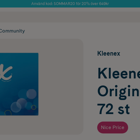
Använd kod: SOMMAR20 för 20% över 649kr
Årets Butik 2025 inom Skönhet
 frakt
✓ Rådgivning från farmaceuter & hudterapeuter
✓ Poäng på alla
Community
Kleenex
Kleen
Origin
72 st
Nice Price