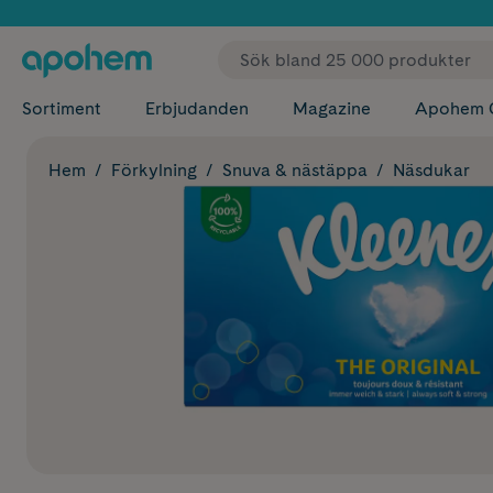
✓ Fri
Sortiment
Erbjudanden
Magazine
Apohem 
Hem
Förkylning
Snuva & nästäppa
Näsdukar