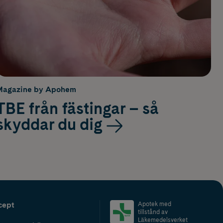
Magazine by Apohem
TBE från fästingar – så
skyddar du dig
cept
Apotek med
tillstånd av
Läkemedelsverket