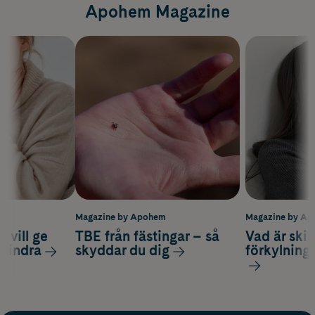
Apohem Magazine
m
Magazine by Apohem
Magazine by A
 vill ge
TBE från fästingar – så
Vad är ski
 lindra
skyddar du dig
förkylning