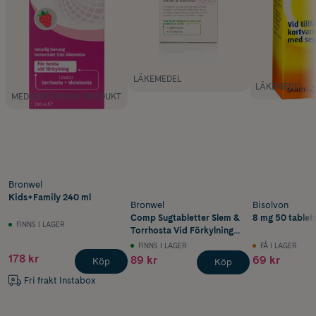
LÄKEMEDEL
LÄKEMEDEL
MEDICINTEKNISK PRODUKT
Bronwel
Kids+Family 240 ml
Bronwel
Bisolvon
Comp Sugtabletter Slem &
8 mg 50 tablet
FINNS I LAGER
Torrhosta Vid Förkylning
20 st
FINNS I LAGER
FÅ I LAGER
178 kr
89 kr
69 kr
Köp
Köp
Fri frakt Instabox