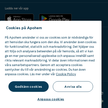
Ladda ner vår app
Cookies på Apohem
På Apohem använder vi oss av cookies som är nödvändiga för
Apotek med tillstånd
att hemsidan ska fungera som den ska. Vi använder även cookies
av Läkemedelsverket
för funktionalitet, statistik och marknadsföring. Det hjälper oss
att följa och analysera beteenden på vår hemsida, så att vi kan
ge en mer personaliserad upplevelse och anpassa innehåll samt
rikta relevant marknadsföring. Vi delar även informationen med
våra samarbetspartners. Genom att acceptera cookies
samtycker du till vår användning av cookies. Du kan även
2024
anpassa cookies. Läs mer under vår
Cookie Policy
Godkänn cookies
Avvisa alla
Anpassa cookies