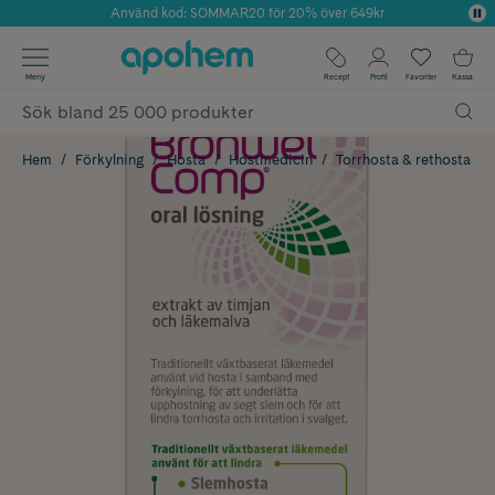
Använd kod: SOMMAR20 för 20% över 649kr
Årets Butik 2025 inom Skönhet
✓ Fri frakt
Meny
Recept
Profil
Favoriter
Kassa
✓ Rådgivning från farmaceuter & hudterapeuter
✓ Poäng på alla köp*
Hem
Förkylning
Hosta
Hostmedicin
Torrhosta & rethosta