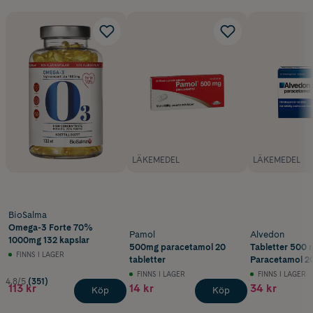
LÄKEMEDEL
LÄKEMEDEL
BioSalma
Omega-3 Forte 70%
Pamol
Alvedon
1000mg 132 kapslar
500mg paracetamol 20
Tabletter 500 
FINNS I LAGER
tabletter
Paracetamol 20
FINNS I LAGER
FINNS I LAGER
4.8/5
(351)
113 kr
14 kr
34 kr
Köp
Köp