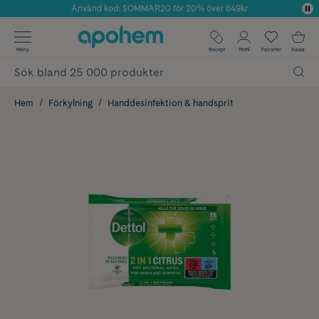
Använd kod: SOMMAR20 för 20% över 649kr
Årets Butik 2025 inom Skönhet
✓ Fri frakt
Meny
Recept
Profil
Favoriter
Kassa
✓ Rådgivning från farmaceuter & hudterapeuter
✓ Poäng på alla köp*
Hem
Förkylning
Handdesinfektion & handsprit