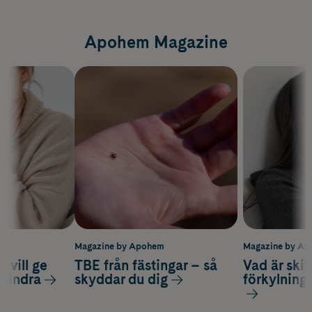
Apohem Magazine
m
Magazine by Apohem
Magazine by A
 vill ge
TBE från fästingar – så
Vad är ski
 lindra
skyddar du dig
förkylning