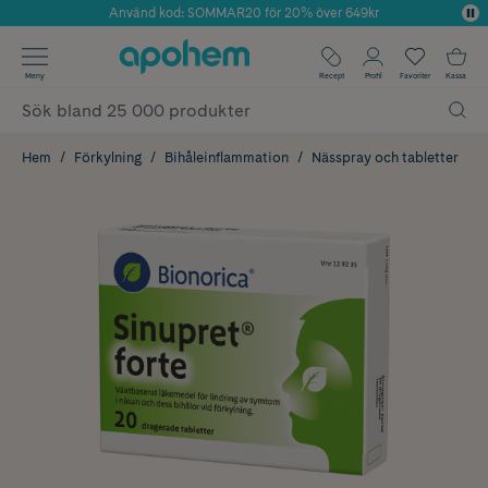
Använd kod: SOMMAR20 för 20% över 649kr
Årets Butik 2025 inom Skönhet
✓ Fri frakt
Meny
Recept
Profil
Favoriter
Kassa
✓ Rådgivning från farmaceuter & hudterapeuter
✓ Poäng på alla köp*
Hem
Förkylning
Bihåleinflammation
Nässpray och tabletter