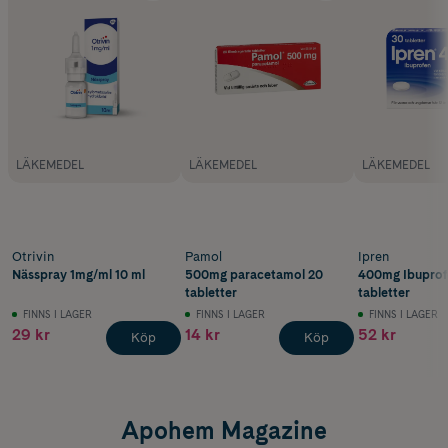
LÄKEMEDEL
LÄKEMEDEL
LÄKEMEDEL
Otrivin
Pamol
Ipren
Nässpray 1mg/ml 10 ml
500mg paracetamol 20
400mg Ibuprof
tabletter
tabletter
FINNS I LAGER
FINNS I LAGER
FINNS I LAGER
29 kr
14 kr
52 kr
Köp
Köp
Apohem Magazine