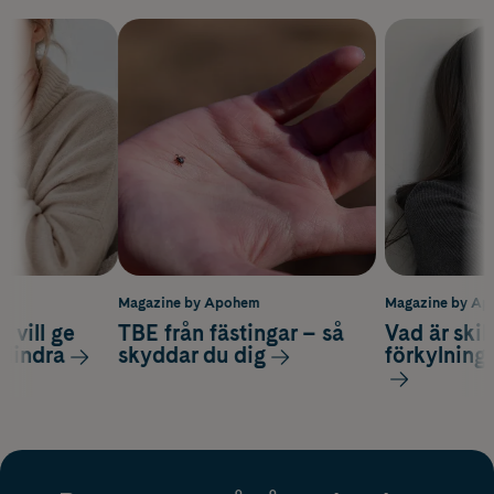
m
Magazine by Apohem
Magazine by A
 vill ge
TBE från fästingar – så
Vad är ski
 lindra
skyddar du dig
förkylning