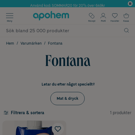
Använd kod: SOMMAR20 för 20% över 649kr
Årets Butik 2025 inom Skönhet
✓ Fri frakt
Meny
Recept
Profil
Favoriter
Kassa
✓ Rådgivning från farmaceuter & hudterapeuter
✓ Poäng på alla köp*
Hem
Varumärken
Fontana
Fontana
Letar du efter något speciellt?
Mat & dryck
1 produkter
Filtrera & sortera