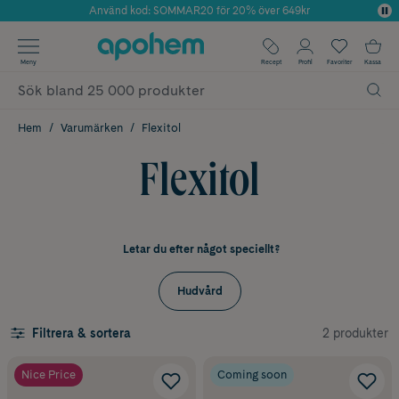
Använd kod: SOMMAR20 för 20% över 649kr
Årets Butik 2025 inom Skönhet
✓ Fri frakt
Meny
Recept
Profil
Favoriter
Kassa
✓ Rådgivning från farmaceuter & hudterapeuter
✓ Poäng på alla köp*
Hem
Varumärken
Flexitol
Flexitol
Letar du efter något speciellt?
Hudvård
2 produkter
Filtrera & sortera
Nice Price
Coming soon