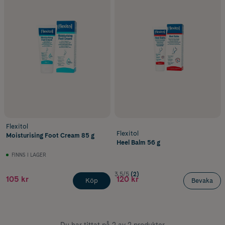
Flexitol
Flexitol
Moisturising Foot Cream 85 g
Heel Balm 56 g
FINNS I LAGER
3.5/5
(2)
105 kr
120 kr
Köp
Bevaka