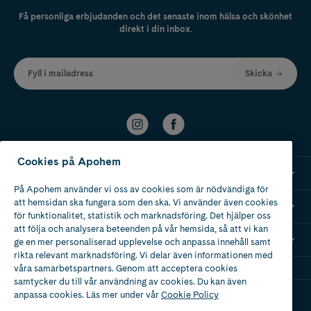
Få personliga erbjudanden och det senaste inom hälsa och skönhet
direkt i din inbox.
Fyll i mailadress
Skicka
Cookies på Apohem
Kundservice
På Apohem använder vi oss av cookies som är nödvändiga för
att hemsidan ska fungera som den ska. Vi använder även cookies
Om Apohem
för funktionalitet, statistik och marknadsföring. Det hjälper oss
att följa och analysera beteenden på vår hemsida, så att vi kan
Mina recept
ge en mer personaliserad upplevelse och anpassa innehåll samt
rikta relevant marknadsföring. Vi delar även informationen med
våra samarbetspartners. Genom att acceptera cookies
samtycker du till vår användning av cookies. Du kan även
anpassa cookies. Läs mer under vår
Cookie Policy
Ladda ner vår app