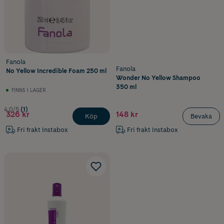
Fanola
Fanola
No Yellow Incredible Foam 250 ml
Wonder No Yellow Shampoo
350 ml
FINNS I LAGER
4.0/5
(1)
326 kr
148 kr
Köp
Bevaka
Fri frakt Instabox
Fri frakt Instabox