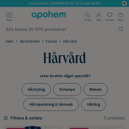
Använd kod: SOMMAR20 för 20% över 649kr
Årets Butik 2025 inom Skönhet
✓ Fri frakt
Meny
Recept
Profil
Favoriter
Kassa
✓ Rådgivning från farmaceuter & hudterapeuter
✓ Poäng på alla köp*
Hem
Varumärken
Fanola
Hårvård
Hårvård
Letar du efter något speciellt?
Hårstyling
Schampo
Balsam
Hårinpackning & hårmask
Hårfärg
11 produkter
Filtrera & sortera