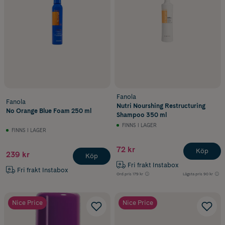
Fanola
Fanola
Nutri Nourshing Restructuring
No Orange Blue Foam 250 ml
Shampoo 350 ml
FINNS I LAGER
FINNS I LAGER
72 kr
Köp
239 kr
Köp
Fri frakt Instabox
Fri frakt Instabox
Ord.pris
179 kr
Lägsta pris
90 kr
Nice Price
Nice Price