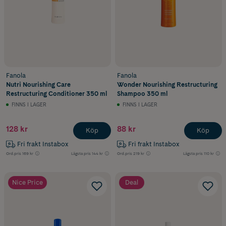
Fanola
Fanola
Nutri Nourishing Care
Wonder Nourishing Restructuring
Restructuring Conditioner 350 ml
Shampoo 350 ml
FINNS I LAGER
FINNS I LAGER
128 kr
88 kr
Köp
Köp
Fri frakt Instabox
Fri frakt Instabox
Ord.pris
169 kr
Lägsta pris
144 kr
Ord.pris
219 kr
Lägsta pris
110 kr
Nice Price
Deal