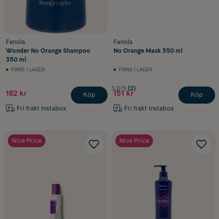
Fanola
Fanola
Wonder No Orange Shampoo
No Orange Mask 350 ml
350 ml
FINNS I LAGER
FINNS I LAGER
3.0/5
(2)
182 kr
151 kr
Köp
Köp
Fri frakt Instabox
Fri frakt Instabox
Nice Price
Nice Price