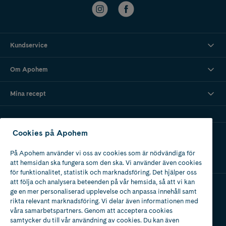
Kundservice
Om Apohem
Mina recept
Cookies på Apohem
Ladda ner vår app
På Apohem använder vi oss av cookies som är nödvändiga för
att hemsidan ska fungera som den ska. Vi använder även cookies
för funktionalitet, statistik och marknadsföring. Det hjälper oss
att följa och analysera beteenden på vår hemsida, så att vi kan
ge en mer personaliserad upplevelse och anpassa innehåll samt
Apotek med tillstånd
rikta relevant marknadsföring. Vi delar även informationen med
av Läkemedelsverket
våra samarbetspartners. Genom att acceptera cookies
samtycker du till vår användning av cookies. Du kan även