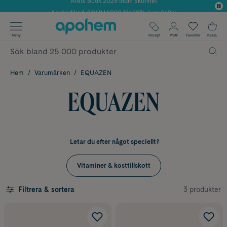
Använd kod: SOMMAR20 för 20% över 649kr
✓ Fri frakt
Meny
Recept
Profil
Favoriter
Kassa
✓ Rådgivning från farmaceuter & hudterapeuter
✓ Poäng på alla köp*
Hem
Varumärken
EQUAZEN
EQUAZEN
Letar du efter något speciellt?
Vitaminer & kosttillskott
3 produkter
Filtrera & sortera