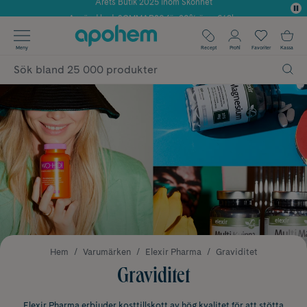
Använd kod: SOMMAR20 för 20% över 649kr
Årets Butik 2025 inom Skönhet
✓ Fri frakt
Meny
Recept
Profil
Favoriter
Kassa
✓ Rådgivning från farmaceuter & hudterapeuter
✓ Poäng på alla köp*
Hem
Varumärken
Elexir Pharma
Graviditet
Graviditet
Elexir Pharma erbjuder kosttillskott av hög kvalitet för att stötta