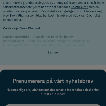
Elexir Pharma grundades år 2000 av Jimmy Månsson. Under sina år inom
hälsokostbranschen tyckte han att det saknades
kosttillskott
med en
positiv inverkan på hälsan. Resultatet av en gedigen produktutveckling
blev Elexir Pharma som idag har kosttillskott med hög kvalité och ditt
behov i fokus.
Varför välja Elexir Pharma?
Svenskt varumärke
– utvecklat för nordiska behov
Brett sortiment
– vitaminer, mineraler, omega-3, kollagen m.m
Forskning & kvalitet
– framtagen tillsammans med experter
Läs mer
Vanliga frågor om Elexir Pharma
Är Elexir Pharma ett svenskt varumärke?
Prenumerera på vårt nyhetsbrev
Vilka produkter är mest populära?
Få personliga erbjudanden och det senaste inom hälsa och skönhet
direkt i din inbox.