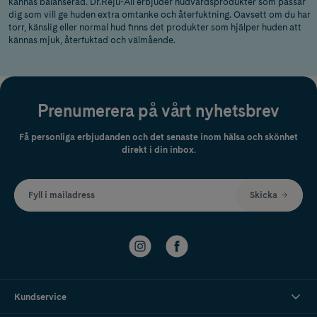
kännas balanserad. Dr.Reju-All erbjuder hudvårdsprodukter som passar
dig som vill ge huden extra omtanke och återfuktning. Oavsett om du har
torr, känslig eller normal hud finns det produkter som hjälper huden att
kännas mjuk, återfuktad och välmående.
Prenumerera på vårt nyhetsbrev
Få personliga erbjudanden och det senaste inom hälsa och skönhet
direkt i din inbox.
Fyll i mailadress
Skicka
Kundservice