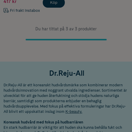
417 kr
Köp
Fri frakt Instabox
Du har tittat på 3 av 3 produkter
Dr.Reju-All
Dr.Reju-All är ett koreanskt hudvårdsmärke som kombinerar modern
hudvårdsinnovation med noggrant utvalda ingredienser. Sortimentet är
utvecklat för att ge huden återfuktning och stödja hudens naturliga
barriär, samtidigt som produkterna erbjuder en behaglig
hudvårdsupplevelse. Med fokus på effektiva formuleringar har Dr.Reju-
All blivit ett uppskattat inslag inom
K-beauty.
Koreansk hudvård med fokus på hudbarriären
En stark hudbarriär är viktig för att huden ska kunna behålla fukt och