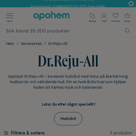
Använd kod: SOMMAR20 för 20% över 649kr
Årets Butik 2025 inom Skönhet
✓ Fri frakt
Meny
Recept
Profil
Favoriter
Kassa
✓ Rådgivning från farmaceuter & hudterapeuter
✓ Poäng på alla köp*
Hem
Varumärken
Dr.Reju-All
Dr.Reju-All
Upptäck Dr.Reju-All – koreansk hudvård med fokus på återfuktning,
hudbarriär och välmående hud. För en hudvårdsritual som hjälper
huden att kännas mjuk och balanserad.
Letar du efter något speciellt?
Hudvård
3 produkter
Filtrera & sortera