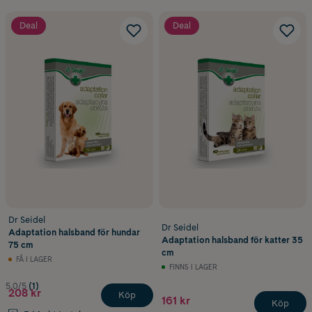
Deal
Deal
Dr Seidel
Dr Seidel
Adaptation halsband för hundar
Adaptation halsband för katter 35
75 cm
cm
FÅ I LAGER
FINNS I LAGER
5.0/5
(1)
208 kr
Köp
161 kr
Köp