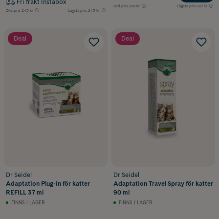
Fri frakt Instabox
Ord.pris
189 kr
Lägsta pris
187 kr
Ord.pris
245 kr
Lägsta pris
243 kr
Deal
Deal
Dr Seidel
Dr Seidel
Adaptation Plug-in för katter
Adaptation Travel Spray för katter
REFILL 37 ml
90 ml
FINNS I LAGER
FINNS I LAGER