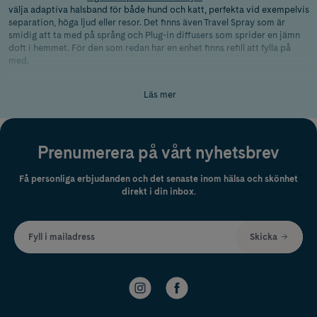
välja adaptiva halsband för både hund och katt, perfekta vid exempelvis
separation, höga ljud eller resor. Det finns även Travel Spray som är
smidig att ta med på språng och Plug-in diffusers som sprider en jämn
doft i hemmet. För den som redan har en enhet finns refill att fylla på
med.
Dr Seidel passar dig som vill underlätta vardagen för din hund eller katt
Läs mer
vid stressiga situationer. Oavsett om det handlar om fyrverkerier,
bilresor eller ensamhet kan produkterna bidra till en lugnare och
tryggare känsla för ditt djur.
Prenumerera på vårt nyhetsbrev
Få personliga erbjudanden och det senaste inom hälsa och skönhet
direkt i din inbox.
Fyll i mailadress
Skicka