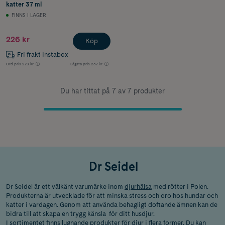
katter 37 ml
FINNS I LAGER
226 kr
Köp
Fri frakt Instabox
Ord.pris
279 kr
Lägsta pris
237 kr
Du har tittat på 7 av 7 produkter
Dr Seidel
Dr Seidel är ett välkänt varumärke inom
djurhälsa
med rötter i Polen.
Produkterna är utvecklade för att minska stress och oro hos hundar och
katter i vardagen. Genom att använda behagligt doftande ämnen kan de
bidra till att skapa en trygg känsla för ditt husdjur.
I sortimentet finns
lugnande produkter för djur
i flera former. Du kan