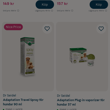
149 kr
157 kr
Köp
Köp
Ord.pris
189 kr
Lägsta pris
151 kr
Ord.pris
199 kr
Lägsta pris
159 kr
Nice Price
Dr Seidel
Dr Seidel
Adaptation Travel Spray för
Adaptation Plug-in vaporizer för
hundar 90 ml
hundar 37 ml
FINNS I LAGER
FINNS I LAGER