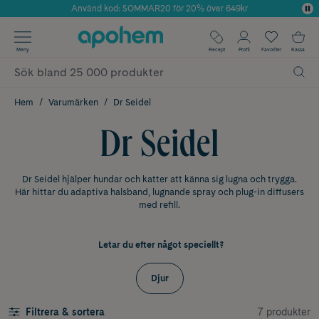
Använd kod: SOMMAR20 för 20% över 649kr
Årets Butik 2025 inom Skönhet
✓ Fri frakt
Meny
Recept
Profil
Favoriter
Kassa
✓ Rådgivning från farmaceuter & hudterapeuter
✓ Poäng på alla köp*
Hem
Varumärken
Dr Seidel
Dr Seidel
Dr Seidel hjälper hundar och katter att känna sig lugna och trygga.
Här hittar du adaptiva halsband, lugnande spray och plug-in diffusers
med refill.
Letar du efter något speciellt?
Djur
7 produkter
Filtrera & sortera