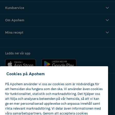
Kundservice
Om Apohem
Mina recept
Ladda ner vår app
Cookies på Apohem
På Apohem använder vi oss av cookies som är nödvändiga för
Apotek med tillstånd
att hemsidan ska fungera som den ska. Vi använder även cookies
av Läkemedelsverket
för funktionalitet, statistik och marknadsföring. Det hjälper oss
att följa och analysera beteenden på vår hemsida, så att vi kan
ge en mer personaliserad upplevelse och anpassa innehåll samt
rikta relevant marknadsföring. Vi delar även informationen med
våra samarbetspartners. Genom att acceptera cookies