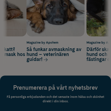
m
Magazine by Apohem
Magazine by A
v katt?
Så funkar avmaskning av
Därför ska
om mask hos
hund – veterinären
hund och k
guidar!
fästingar 
Prenumerera på vårt nyhetsbrev
Få personliga erbjudanden och det senaste inom hälsa och skönhet
direkt i din inbox.