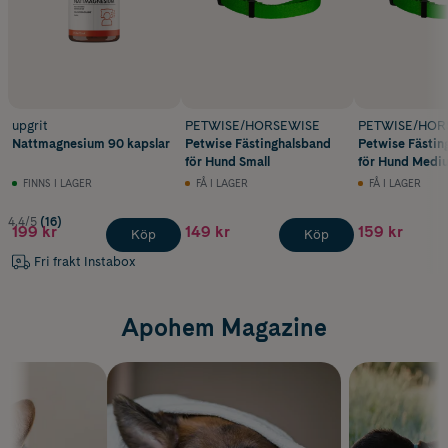
upgrit
PETWISE/HORSEWISE
PETWISE/HOR
Nattmagnesium 90 kapslar
Petwise Fästinghalsband
Petwise Fästin
för Hund Small
för Hund Medi
FINNS I LAGER
FÅ I LAGER
FÅ I LAGER
4.4/5
(16)
199 kr
149 kr
159 kr
Köp
Köp
Fri frakt Instabox
Apohem Magazine