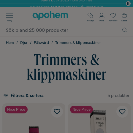
Använd kod: SOMMAR20 för 20% över 649kr
✓ Fri frakt
Meny
Recept
Profil
Favoriter
Kassa
✓ Rådgivning från farmaceuter & hudterapeuter
✓ Poäng på alla köp*
Hem
Djur
Pälsvård
Trimmers & klippmaskiner
Trimmers &
klippmaskiner
5 produkter
Filtrera & sortera
Nice Price
Nice Price