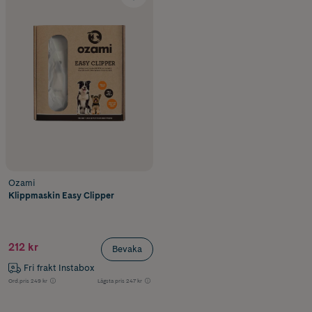
Ozami
Klippmaskin Easy Clipper
212 kr
Bevaka
Fri frakt Instabox
Ord.pris
249 kr
Lägsta pris
247 kr