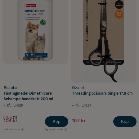
Beaphar
Ozami
Fästingmedel Dimethicare
Threading Scissors Single 17,8 cm
Schampo hund/katt 200 ml
FÅ I LAGER
FÅ I LAGER
5.0/5
(1)
103 kr
157 kr
Köp
Köp
Ord.pris
121 kr
Lägsta pris
120 kr