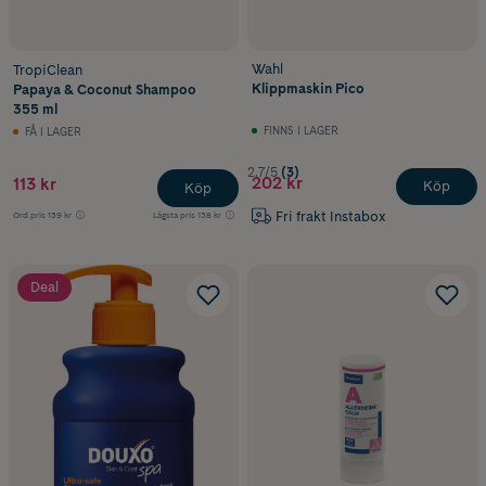
Wahl
TropiClean
Klippmaskin Pico
Papaya & Coconut Shampoo
355 ml
FINNS I LAGER
FÅ I LAGER
2.7/5
(3)
202 kr
113 kr
Köp
Köp
Fri frakt Instabox
Ord.pris
139 kr
Lägsta pris
138 kr
Deal