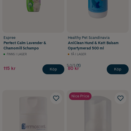
Espree
Healthy Pet Scandinavia
Perfect Calm Lavender &
AniClean Hund & Katt Balsam
Chamomill Schampo
Oparfymerad 500 ml
FINNS I LAGER
FÅ I LAGER
5.0/5
(1)
115 kr
80 kr
Köp
Köp
Nice Price