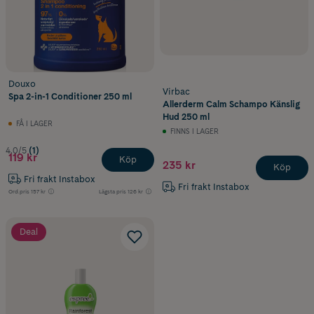
Douxo
Virbac
Spa 2-in-1 Conditioner 250 ml
Allerderm Calm Schampo Känslig
Hud 250 ml
FÅ I LAGER
FINNS I LAGER
4.0/5
(1)
119 kr
Köp
235 kr
Köp
Fri frakt Instabox
Fri frakt Instabox
Ord.pris
157 kr
Lägsta pris
126 kr
Deal