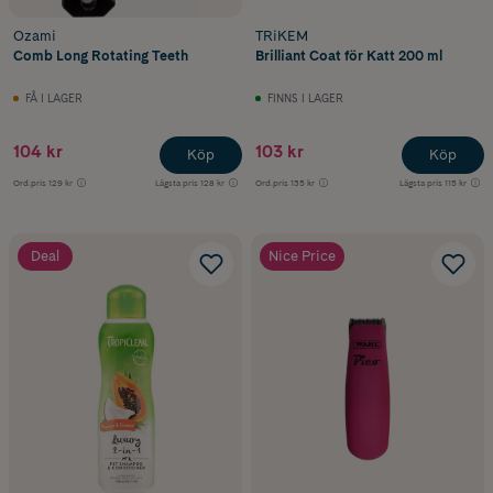
Ozami
TRiKEM
Comb Long Rotating Teeth
Brilliant Coat för Katt 200 ml
FÅ I LAGER
FINNS I LAGER
104 kr
103 kr
Köp
Köp
Ord.pris
129 kr
Lägsta pris
128 kr
Ord.pris
135 kr
Lägsta pris
115 kr
Deal
Nice Price