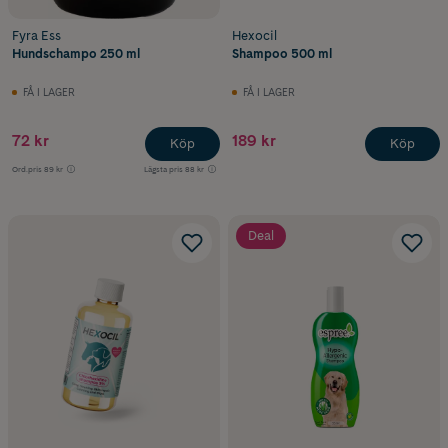
Fyra Ess
Hexocil
Hundschampo 250 ml
Shampoo 500 ml
FÅ I LAGER
FÅ I LAGER
72 kr
189 kr
Köp
Köp
Ord.pris
89 kr
Lägsta pris
88 kr
Deal