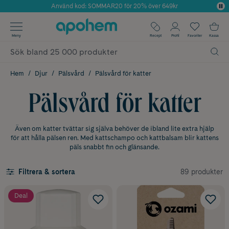
Använd kod: SOMMAR20 för 20% över 649kr
Årets Butik 2025 inom Skönhet
✓ Fri frakt
Meny
Recept
Profil
Favoriter
Kassa
✓ Rådgivning från farmaceuter & hudterapeuter
✓ Poäng på alla köp*
Hem
Djur
Pälsvård
Pälsvård för katter
Pälsvård för katter
Även om katter tvättar sig själva behöver de ibland lite extra hjälp
för att hålla pälsen ren. Med kattschampo och kattbalsam blir kattens
päls snabbt fin och glänsande.
89 produkter
Filtrera & sortera
Deal