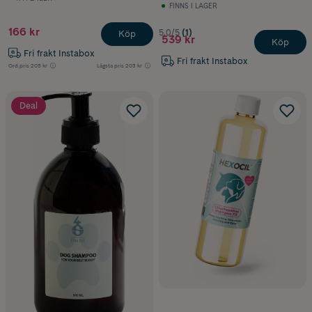
FINNS I LAGER
166 kr
5.0/5
(1)
Köp
539 kr
Köp
Fri frakt Instabox
Fri frakt Instabox
Ord.pris
205 kr
Lägsta pris
203 kr
Deal