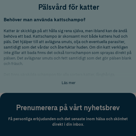
Pälsvård för katter
Behöver man använda kattschampo?
Katter är skickliga på att hålla sig rena själva, men ibland kan de ändå
behöva ett bad. Kattschampo är skonsamt mot både kattens hud och
päls. Det hjälper till att avlägsna smuts, olja och eventuella parasiter,
samtidigt som det vårdar och återfuktar huden. Om din katt verkligen
inte gillar att bada finns det också torrschampon som sprayas direkt på
pälsen. Det avlägsnar smuts och fett samtidigt som det gör pälsen blank
och fräsch.
Det finns särskilda schampon för alla sorters katter, långhåriga,
korthåriga och nakenkatter. Schampo för långhåriga katter är
Läs mer
återfuktande och hjälper till att göra pälsen mjuk och förhindra tovor.
Korthåriga katter är bra på att hålla pälsen ren, men när den behöver
bada är det bäst att använda ett milt schampo som rengör effektivt utan
att torka ut huden. Nakenkatter behöver schampo som rengör och
Prenumerera på vårt nyhetsbrev
vårdar den känsliga huden utan päls.
När ska man använda kattschampo?
Få personliga erbjudanden och det senaste inom hälsa och skönhet
direkt i din inbox.
När och hur ofta behöver man egentligen bada sin katt? Här är några
situationer då det kan vara dags för ett bad: