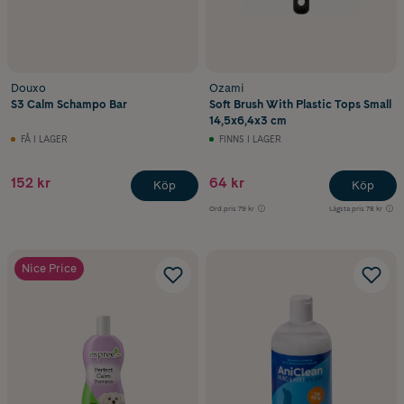
Douxo
Ozami
S3 Calm Schampo Bar
Soft Brush With Plastic Tops Small
14,5x6,4x3 cm
FÅ I LAGER
FINNS I LAGER
152 kr
64 kr
Köp
Köp
Ord.pris
79 kr
Lägsta pris
78 kr
Nice Price