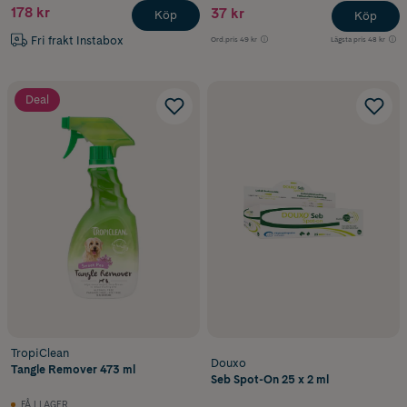
178 kr
37 kr
Köp
Köp
Fri frakt Instabox
Ord.pris
49 kr
Lägsta pris
48 kr
Deal
TropiClean
Douxo
Tangle Remover 473 ml
Seb Spot-On 25 x 2 ml
FÅ I LAGER