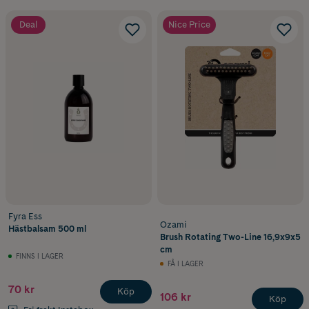
Deal
Nice Price
Fyra Ess
Ozami
Hästbalsam 500 ml
Brush Rotating Two-Line 16,9x9x5
cm
FINNS I LAGER
FÅ I LAGER
70 kr
Köp
106 kr
Köp