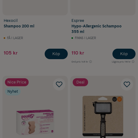
Hexocil
Espree
Shampoo 200 ml
Hypo-Allergenic Schampoo
355 ml
FÅ I LAGER
FINNS I LAGER
105 kr
110 kr
Köp
Köp
Ord.pris
145 kr
Lägsta pris
116 kr
Nice Price
Deal
Nyhet