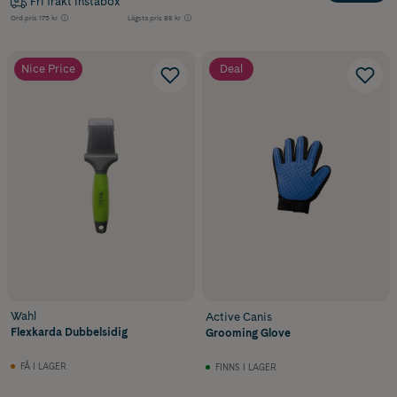
Fri frakt Instabox
Ord.pris
175 kr
Lägsta pris
88 kr
Nice Price
Deal
Wahl
Active Canis
Flexkarda Dubbelsidig
Grooming Glove
FÅ I LAGER
FINNS I LAGER