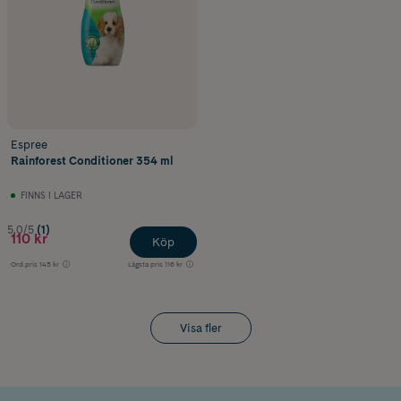
Espree
Rainforest Conditioner 354 ml
FINNS I LAGER
5.0/5
(1)
110 kr
Köp
Ord.pris
145 kr
Lägsta pris
116 kr
Visa fler