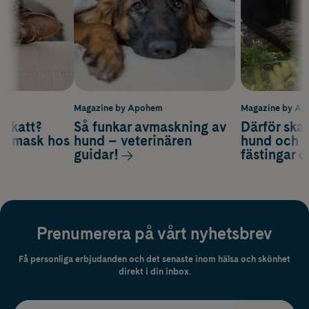
m
Magazine by Apohem
Magazine by A
v katt?
Så funkar avmaskning av
Därför ska
om mask hos
hund – veterinären
hund och k
guidar!
fästingar 
Prenumerera på vårt nyhetsbrev
Få personliga erbjudanden och det senaste inom hälsa och skönhet
direkt i din inbox.