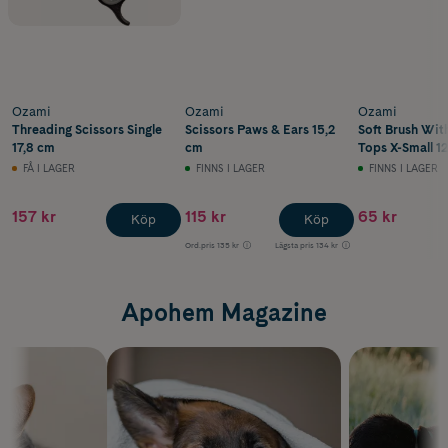
Ozami
Ozami
Ozami
Threading Scissors Single
Scissors Paws & Ears 15,2
Soft Brush With
17,8 cm
cm
Tops X-Small 1
FÅ I LAGER
FINNS I LAGER
FINNS I LAGER
157 kr
115 kr
65 kr
Köp
Köp
Ord.pris
135 kr
Lägsta pris
134 kr
Apohem Magazine