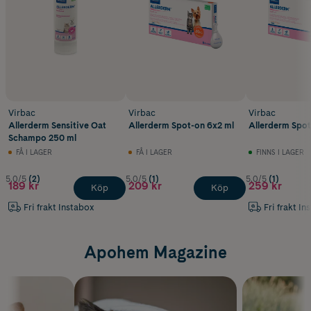
Virbac
Virbac
Virbac
Allerderm Sensitive Oat
Allerderm Spot-on 6x2 ml
Allerderm Spot
Schampo 250 ml
FÅ I LAGER
FÅ I LAGER
FINNS I LAGER
5.0/5
(2)
5.0/5
(1)
5.0/5
(1)
189 kr
209 kr
259 kr
Köp
Köp
Fri frakt Instabox
Fri frakt In
Apohem Magazine