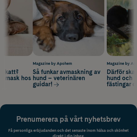
m
Magazine by Apohem
Magazine by A
v katt?
Så funkar avmaskning av
Därför ska
om mask hos
hund – veterinären
hund och k
guidar!
fästingar 
Prenumerera på vårt nyhetsbrev
Få personliga erbjudanden och det senaste inom hälsa och skönhet
direkt i din inbox.