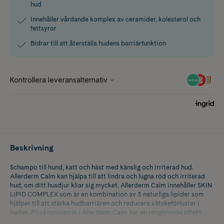
hud
Innehåller vårdande komplex av ceramider, kolesterol och
fettsyror
Bidrar till att återställa hudens barriärfunktion
Beskrivning
Schampo till hund, katt och häst med känslig och irriterad hud.
Allerderm Calm kan hjälpa till att lindra och lugna röd och irriterad
hud, om ditt husdjur kliar sig mycket. Allerderm Calm innehåller SKIN
LIPID COMPLEX som är en kombination av 3 naturliga lipider som
hjälper till att stärka hudbarriären och reducera vätskeförluster i
huden. Piroktonolamin i Allerderm Calm har en rengörande effekt.