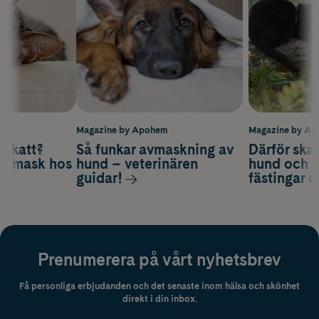
m
Magazine by Apohem
Magazine by A
v katt?
Så funkar avmaskning av
Därför ska
om mask hos
hund – veterinären
hund och k
guidar!
fästingar 
Prenumerera på vårt nyhetsbrev
Få personliga erbjudanden och det senaste inom hälsa och skönhet
direkt i din inbox.