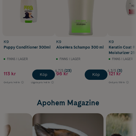
K9
K9
K9
Puppy Conditioner 300ml
AloeVera Schampo 300 ml
Keratin Coat R
Moisturizer 25
FINNS I LAGER
FINNS I LAGER
FINNS I LAGER
4.7/5
(23)
4.3/5
(3)
113 kr
96 kr
121 kr
Köp
Köp
Ord.pris
149 kr
Lägsta pris
148 kr
Ord.pris
159 kr
Apohem Magazine