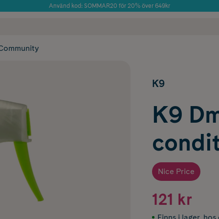
Använd kod: SOMMAR20 för 20% över 649kr
Årets Butik 2025 inom Skönhet
 frakt
✓ Rådgivning från farmaceuter & hudterapeuter
✓ Poäng på alla
Community
K9
K9 Dma
condi
Nice Price
121 kr
Finns i lager
,
hos 