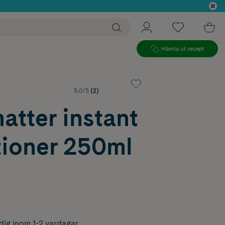
 köp*
Hämta ut recept
5.0/5
(2)
tter instant
tioner 250ml
dig inom 1-2 vardagar