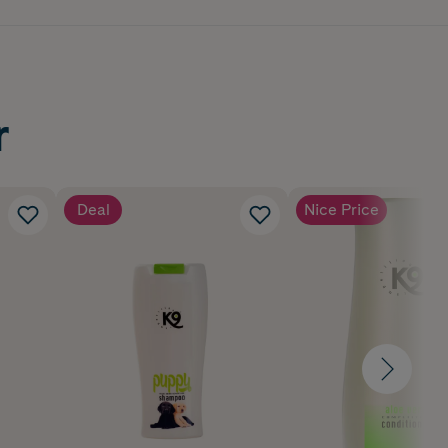
r
Deal
Nice Price