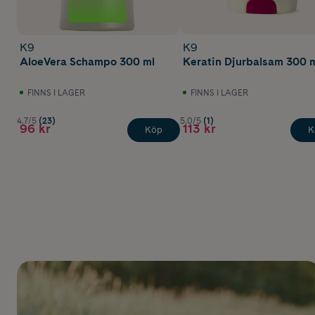
K9
K9
AloeVera Schampo 300 ml
Keratin Djurbalsam 300 
FINNS I LAGER
FINNS I LAGER
4.7/5
(23)
5.0/5
(1)
96 kr
113 kr
Köp
K