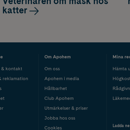
Veterinären om mask hos
katter
ce
Om Apohem
Mina re
 & kontakt
Om oss
Hämta u
& reklamation
Apohem i media
Högkos
s
Hållbarhet
Rådgivn
het
Club Apohem
Läkeme
er
Utmärkelser & priser
Jobba hos oss
Ladda ne
Cookies