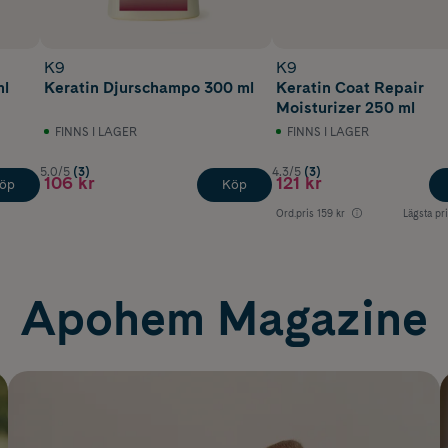
K9
K9
ml
Keratin Djurschampo 300 ml
Keratin Coat Repair
Moisturizer 250 ml
FINNS I LAGER
FINNS I LAGER
5.0/5
(3)
4.3/5
(3)
106 kr
121 kr
öp
Köp
Ord.pris
159 kr
Lägsta pr
Apohem Magazine