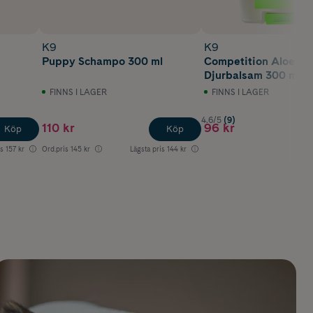
K9
K9
Puppy Schampo 300 ml
Competition Aloe Ve
Djurbalsam 300 ml
FINNS I LAGER
FINNS I LAGER
4.6/5
(9)
110 kr
96 kr
Köp
Köp
is
157 kr
Ord.pris
145 kr
Lägsta pris
144 kr