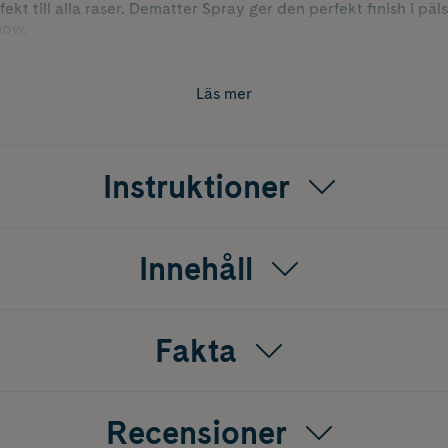
rfekt till alla raser. Dematter Spray ger den perfekt finish i pä
how.
Läs mer
Instruktioner
Innehåll
Fakta
Recensioner