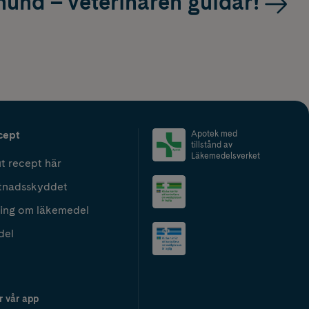
hund – veterinären guidar!
cept
Apotek med
tillstånd av
Läkemedelsverket
t recept här
tnadsskyddet
ing om läkemedel
del
r vår app