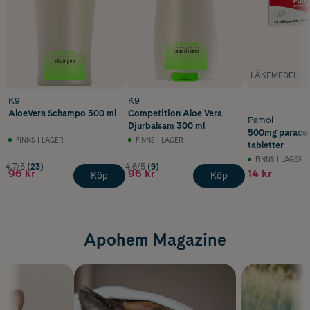
LÄKEMEDEL
K9
K9
AloeVera Schampo 300 ml
Competition Aloe Vera
Pamol
Djurbalsam 300 ml
500mg paracet
FINNS I LAGER
FINNS I LAGER
tabletter
FINNS I LAGER
4.7/5
(23)
4.6/5
(9)
96 kr
96 kr
14 kr
Köp
Köp
Apohem Magazine