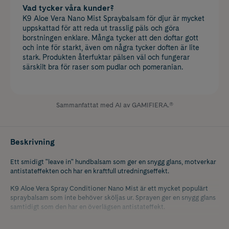
Vad tycker våra kunder?
K9 Aloe Vera Nano Mist Spraybalsam för djur är mycket
uppskattad för att reda ut trasslig päls och göra
borstningen enklare. Många tycker att den doftar gott
och inte för starkt, även om några tycker doften är lite
stark. Produkten återfuktar pälsen väl och fungerar
särskilt bra för raser som pudlar och pomeranian.
Sammanfattat med AI av GAMIFIERA.®
Beskrivning
Ett smidigt "leave in" hundbalsam som ger en snygg glans, motverkar
antistateffekten och har en kraftfull utredningseffekt.
K9 Aloe Vera Spray Conditioner Nano Mist är ett mycket populärt
spraybalsam som inte behöver sköljas ur. Sprayen ger en snygg glans
samtidigt som den har en överlägsen antistateffekt.
Gör även pälsen extra lättborstad och med en fantastisk volym.