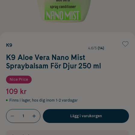
K9
4.6/5
(14)
K9 Aloe Vera Nano Mist
Spraybalsam För Djur 250 ml
Nice Price
109 kr
Finns i lager
,
hos dig inom 1-2 vardagar
Lägg i varukorgen