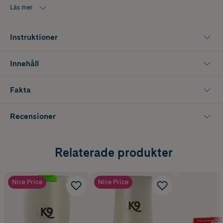
Läs mer
Passar alla pälstyper och motverkar tovor och slitage.
Instruktioner
Innehåll
Fakta
Recensioner
Relaterade produkter
Nice Price
Nice Price