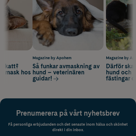
m
Magazine by Apohem
Magazine by A
v katt?
Så funkar avmaskning av
Därför ska
om mask hos
hund – veterinären
hund och k
guidar!
fästingar 
Prenumerera på vårt nyhetsbrev
Få personliga erbjudanden och det senaste inom hälsa och skönhet
direkt i din inbox.