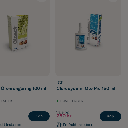
ICF
 Öronrengöring 100 ml
Clorexyderm Oto Più 150 ml
I LAGER
FINNS I LAGER
4.8/5
(4)
250 kr
Köp
Köp
rakt Instabox
Fri frakt Instabox