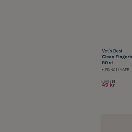
Vet´s Best
Clean Fingert
50 st
FINNS I LAGER
4.3/5
(3)
49 kr