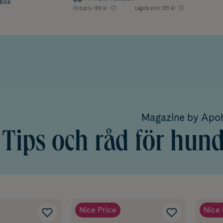
abox
Ord.pris
169 kr
Lägsta pris
135 kr
Magazine by Ap
Tips och råd för hu
Nice Price
Nice 