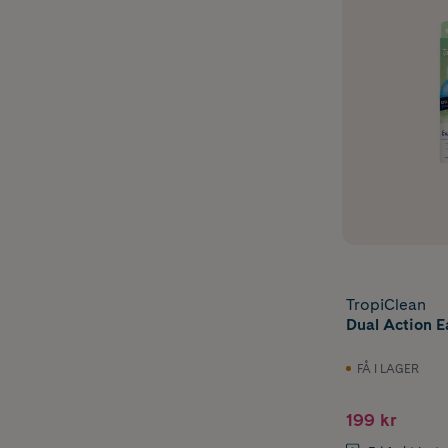
TropiClean
Dual Action E
FÅ I LAGER
199 kr