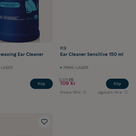
K9
waxing Ear Cleaner
Ear Cleaner Sensitive 150 ml
I LAGER
FINNS I LAGER
5.0/5
(1)
109 kr
Köp
Köp
Ord.pris
135 kr
Lägsta pris
134 kr