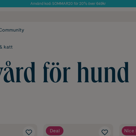
Använd kod: SOMMAR20 för 20% över 649kr
Årets Butik 2025 inom Skönhet
 frakt
✓ Rådgivning från farmaceuter & hudterapeuter
✓ Poäng på alla
Community
& katt
ård för hund 
Deal
Nice 