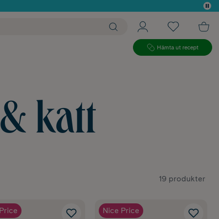
 köp*
Hämta ut recept
& katt
19 produkter
Price
Nice Price