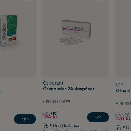
Oticurant
ICF
Öronpuder 24 dospåsar
ml
Otoact
FINNS I LAGER
FINNS 
4.6/5
(16)
5.0/5
(5)
184 kr
Köp
231 kr
Köp
Fri frakt Instabox
Fri f