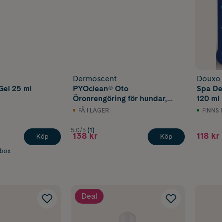
Dermoscent
Douxo
Gel 25 ml
PYOclean® Oto
Spa De
Öronrengöring för hundar,
120 ml
katter & kaniner 10 x 5 ml
FÅ I LAGER
FINNS 
5.0/5
(1)
138 kr
118 kr
Köp
Köp
abox
Deal