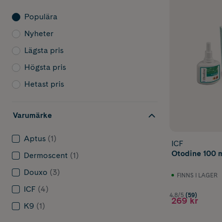
Populära
Nyheter
Lägsta pris
Högsta pris
Hetast pris
Varumärke
Aptus
(1)
ICF
Otodine 100 
Dermoscent
(1)
Douxo
(3)
FINNS I LAGER
ICF
(4)
4.8/5
(59)
269 kr
K9
(1)