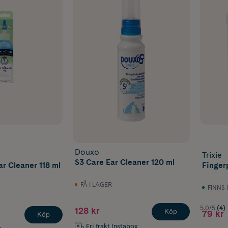
Douxo
Trixie
S3 Care Ear Cleaner 120 ml
ar Cleaner 118 ml
Finger
FÅ I LAGER
FINNS 
5.0/5
(4)
128 kr
Köp
79 kr
Köp
Fri frakt Instabox