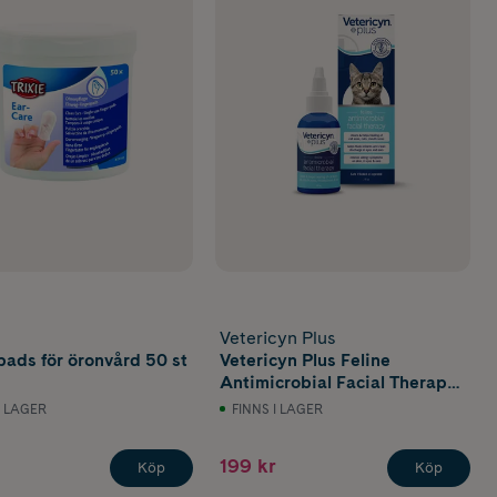
Vetericyn Plus
pads för öronvård 50 st
Vetericyn Plus Feline
Antimicrobial Facial Therapy
55 ml
I LAGER
FINNS I LAGER
199 kr
Köp
Köp