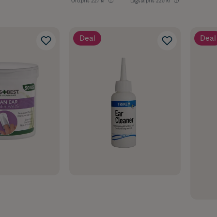
Ord.pris
227 kr
Lägsta pris
225 kr
Deal
Deal