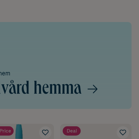
ohem
ndvård hemma
Price
Deal