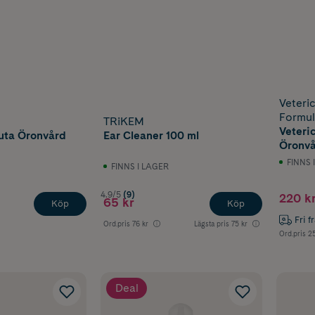
Veteri
Formu
TRiKEM
Veteri
uta Öronvård
Ear Cleaner 100 ml
Öronvå
FINNS 
FINNS I LAGER
4.9/5
(9)
220 k
65 kr
Köp
Köp
Fri f
Ord.pris
76 kr
Lägsta pris
75 kr
Ord.pris
25
Deal