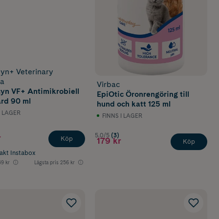
cyn+ Veterinary
la
Virbac
cyn VF+ Antimikrobiell
EpiOtic Öronrengöring till
rd 90 ml
hund och katt 125 ml
I LAGER
FINNS I LAGER
5.0/5
(3)
r
Köp
179 kr
Köp
rakt Instabox
9 kr
Lägsta pris
256 kr