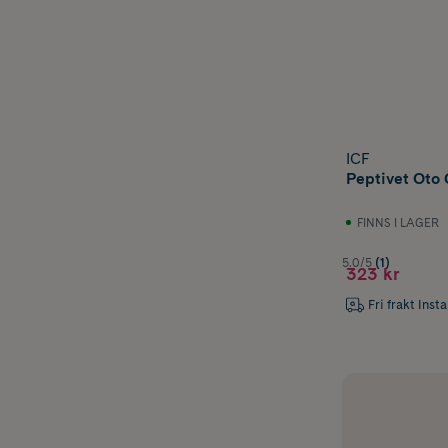
ICF
Peptivet Oto 
FINNS I LAGER
5.0/5
(1)
323 kr
Fri frakt Inst