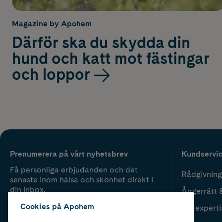
Magazine by Apohem
Därför ska du skydda din
hund och katt mot fästingar
och loppor
Prenumerera på vårt nyhetsbrev
Kundservi
Få personliga erbjudanden och det
Rådgivning
senaste inom hälsa och skönhet direkt i
din inbox.
Ångerrätt 
Cookies på Apohem
Vår experti
Fyll i mailadress
Skicka