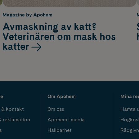
Magazine by Apohem
Avmaskning av katt?
Veterinären om mask hos
katter
ce
Om Apohem
Mina re
 & kontakt
Om oss
Hämta u
& reklamation
Apohem i media
Högkos
s
Hållbarhet
Rådgivn