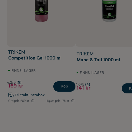
TRiKEM
TRiKEM
Competition Gel 1000 ml
Mane & Tail 1000 ml
FINNS I LAGER
FINNS I LAGER
4.2/5
(5)
4.0/5
(4)
169 kr
Köp
141 kr
K
Fri frakt Instabox
Ord.pris
209 kr
Lägsta pris
178 kr