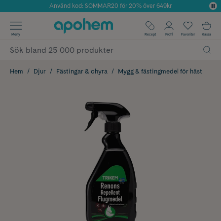
Använd kod: SOMMAR20 för 20% över 649kr
Årets Butik 2025 inom Skönhet
✓ Fri frakt
Meny
Recept
Profil
Favoriter
Kassa
✓ Rådgivning från farmaceuter & hudterapeuter
✓ Poäng på alla köp*
Hem
Djur
Fästingar & ohyra
Mygg & fästingmedel för häst