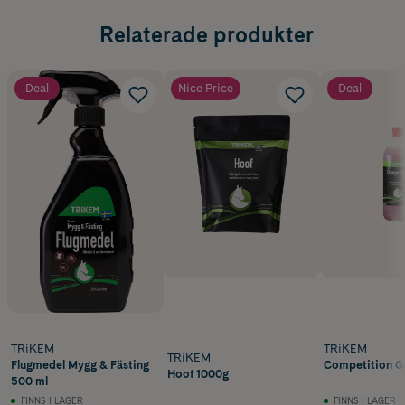
Relaterade produkter
Deal
Nice Price
Deal
TRiKEM
TRiKEM
TRiKEM
Flugmedel Mygg & Fästing
Competition Ge
Hoof 1000g
500 ml
FINNS I LAGER
FINNS I LAGER