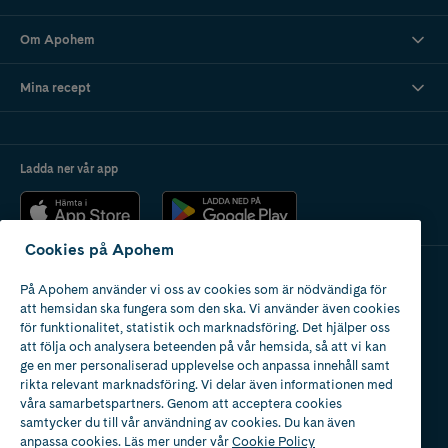
Om Apohem
Mina recept
Ladda ner vår app
Cookies på Apohem
På Apohem använder vi oss av cookies som är nödvändiga för
Apotek med tillstånd
att hemsidan ska fungera som den ska. Vi använder även cookies
av Läkemedelsverket
för funktionalitet, statistik och marknadsföring. Det hjälper oss
att följa och analysera beteenden på vår hemsida, så att vi kan
ge en mer personaliserad upplevelse och anpassa innehåll samt
rikta relevant marknadsföring. Vi delar även informationen med
våra samarbetspartners. Genom att acceptera cookies
samtycker du till vår användning av cookies. Du kan även
2024
anpassa cookies. Läs mer under vår
Cookie Policy