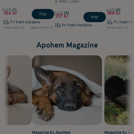
FINNS I LAGER
5.0/5
(1)
4.2/5
(5)
194 kr
169 kr
5.0/5
(3)
Köp
217 kr
Köp
Fri frakt Instabox
Fri frakt In
Fri frakt Instabox
Ord.pris
239 kr
Lägsta pris
237 kr
Ord.pris
209 kr
Apohem Magazine
m
Magazine by Apohem
Magazine by A