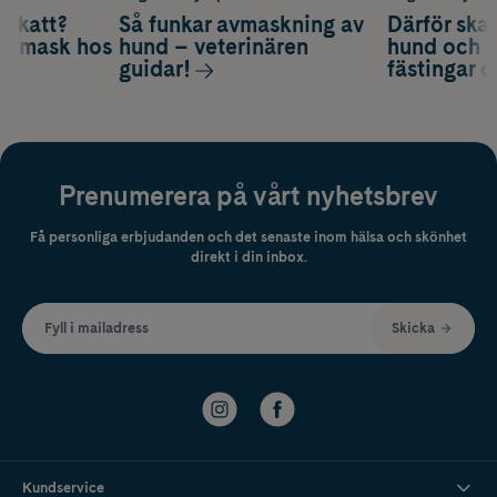
v katt?
Så funkar avmaskning av
Därför ska
om mask hos
hund – veterinären
hund och k
guidar!
fästingar 
Prenumerera på vårt nyhetsbrev
Få personliga erbjudanden och det senaste inom hälsa och skönhet
direkt i din inbox.
Fyll i mailadress
Skicka
Kundservice