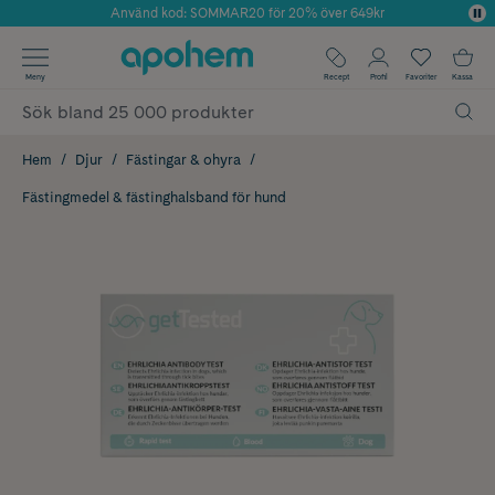
Använd kod: SOMMAR20 för 20% över 649kr
Årets Butik 2025 inom Skönhet
✓ Fri frakt
Meny
Recept
Profil
Favoriter
Kassa
✓ Rådgivning från farmaceuter & hudterapeuter
✓ Poäng på alla köp*
Hem
Djur
Fästingar & ohyra
Fästingmedel & fästinghalsband för hund