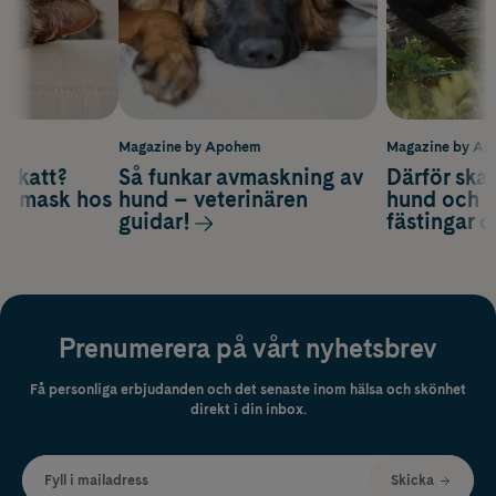
m
Magazine by Apohem
Magazine by A
v katt?
Så funkar avmaskning av
Därför ska
om mask hos
hund – veterinären
hund och k
guidar!
fästingar 
Prenumerera på vårt nyhetsbrev
Få personliga erbjudanden och det senaste inom hälsa och skönhet
direkt i din inbox.
Fyll i mailadress
Skicka