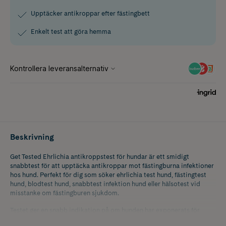
Upptäcker antikroppar efter fästingbett
Enkelt test att göra hemma
Beskrivning
Get Tested Ehrlichia antikroppstest för hundar är ett smidigt
snabbtest för att upptäcka antikroppar mot fästingburna infektioner
hos hund. Perfekt för dig som söker ehrlichia test hund, fästingtest
hund, blodtest hund, snabbtest infektion hund eller hälsotest vid
misstanke om fästingburen sjukdom.
Testet ger en snabb indikation på om hunden har exponerats för
Ehrlichia canis, en bakterie som sprids via fästingar och kan påverka