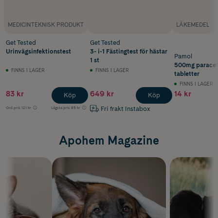
MEDICINTEKNISK PRODUKT
LÄKEMEDEL
Get Tested
Get Tested
Urinvägsinfektionstest
3- i-1 Fästingtest för hästar
Pamol
1 st
500mg paracet
FINNS I LAGER
FINNS I LAGER
tabletter
FINNS I LAGER
83 kr
649 kr
14 kr
Köp
Köp
Fri frakt Instabox
Ord.pris
121 kr
Lägsta pris
85 kr
Apohem Magazine