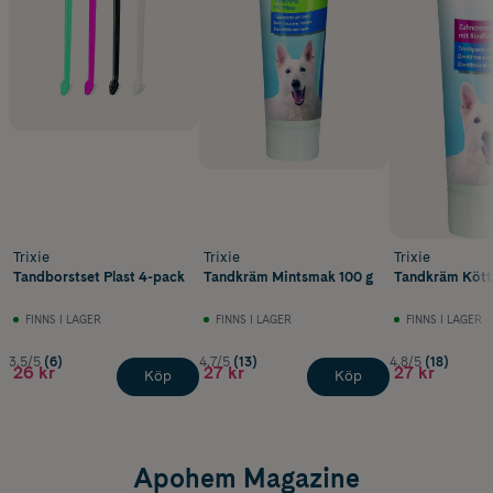
Trixie
Trixie
Trixie
Tandborstset Plast 4-pack
Tandkräm Mintsmak 100 g
Tandkräm Kött
FINNS I LAGER
FINNS I LAGER
FINNS I LAGER
3.5/5
(6)
4.7/5
(13)
4.8/5
(18)
26 kr
27 kr
27 kr
Köp
Köp
Apohem Magazine