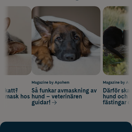
m
Magazine by Apohem
Magazine by A
v katt?
Så funkar avmaskning av
Därför ska
om mask hos
hund – veterinären
hund och k
guidar!
fästingar 