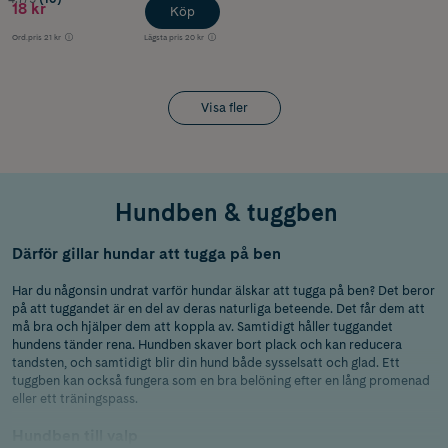
18 kr
Köp
Ord.pris
21 kr
Lägsta pris
20 kr
Visa fler
Hundben & tuggben
Därför gillar hundar att tugga på ben
Har du någonsin undrat varför hundar älskar att tugga på ben? Det beror
på att tuggandet är en del av deras naturliga beteende. Det får dem att
må bra och hjälper dem att koppla av. Samtidigt håller tuggandet
hundens tänder rena. Hundben skaver bort plack och kan reducera
tandsten, och samtidigt blir din hund både sysselsatt och glad. Ett
tuggben kan också fungera som en bra belöning efter en lång promenad
eller ett träningspass.
Hundben till valp