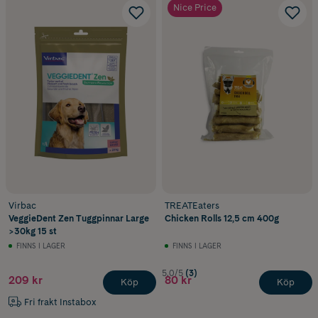
Nice Price
Virbac
TREATEaters
VeggieDent Zen Tuggpinnar Large
Chicken Rolls 12,5 cm 400g
>30kg 15 st
FINNS I LAGER
FINNS I LAGER
5.0/5
(3)
209 kr
80 kr
Köp
Köp
Fri frakt Instabox