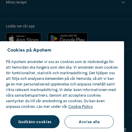
Mina recept
både glad och sysselsatt samtidigt som du hjälper den till en bättre
munhälsa!
Ladda ner vår app
Cookies på Apohem
På Apohem använder vi oss av cookies som är nödvändiga för
Apotek med tillstånd
att hemsidan ska fungera som den ska. Vi använder även cookies
av Läkemedelsverket
för funktionalitet, statistik och marknadsföring. Det hjälper oss
att följa och analysera beteenden på vår hemsida, så att vi kan
ge en mer personaliserad upplevelse och anpassa innehåll samt
rikta relevant marknadsföring. Vi delar även informationen med
våra samarbetspartners. Genom att acceptera cookies
samtycker du till vår användning av cookies. Du kan även
2024
anpassa cookies. Läs mer under vår
Cookie Policy
Godkänn cookies
Avvisa alla