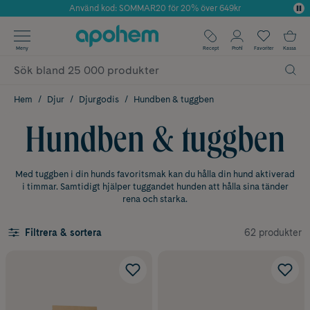
Använd kod: SOMMAR20 för 20% över 649kr
Årets Butik 2025 inom Skönhet
✓ Fri frakt
Meny
Recept
Profil
Favoriter
Kassa
✓ Rådgivning från farmaceuter & hudterapeuter
✓ Poäng på alla köp*
Hem
Djur
Djurgodis
Hundben & tuggben
Hundben & tuggben
Med tuggben i din hunds favoritsmak kan du hålla din hund aktiverad
i timmar. Samtidigt hjälper tuggandet hunden att hålla sina tänder
rena och starka.
62 produkter
Filtrera & sortera