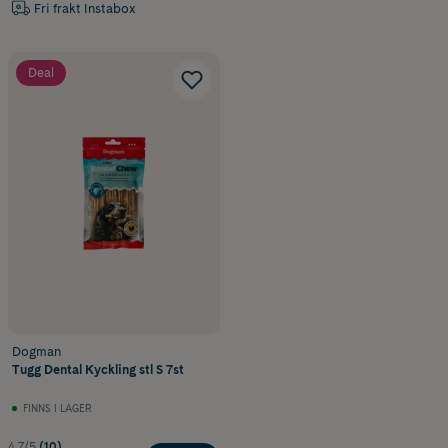
Fri frakt Instabox
Deal
Dogman
Tugg Dental Kyckling stl S 7st
FINNS I LAGER
4.7/5
(10)