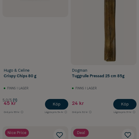
Hugo & Celine
Dogman
Crispy Chips 80 g
Tuggrulle Pressad 25 cm 85g
FINNS I LAGER
FINNS I LAGER
5.0/5
(1)
45 kr
24 kr
Köp
Köp
Ord.pris
55 kr
Lägsta pris
54 kr
Ord.pris
32 kr
Lägsta pris
31 kr
Nice Price
Deal