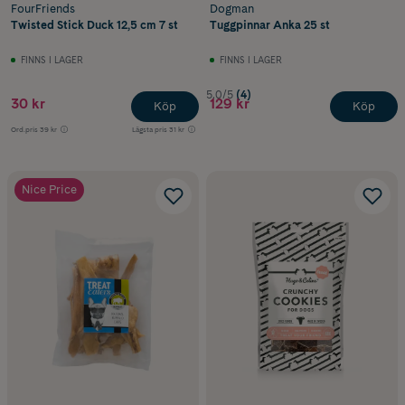
FourFriends
Dogman
Twisted Stick Duck 12,5 cm 7 st
Tuggpinnar Anka 25 st
FINNS I LAGER
FINNS I LAGER
5.0/5
(4)
30 kr
129 kr
Köp
Köp
Ord.pris
39 kr
Lägsta pris
31 kr
Nice Price