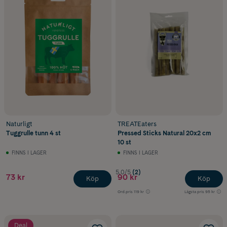
Naturligt
TREATEaters
Tuggrulle tunn 4 st
Pressed Sticks Natural 20x2 cm
10 st
FINNS I LAGER
FINNS I LAGER
5.0/5
(2)
73 kr
90 kr
Köp
Köp
Ord.pris
119 kr
Lägsta pris
95 kr
Deal