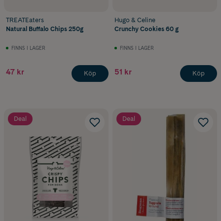
TREATEaters
Hugo & Celine
Natural Buffalo Chips 250g
Crunchy Cookies 60 g
FINNS I LAGER
FINNS I LAGER
47 kr
51 kr
Köp
Köp
Deal
Deal