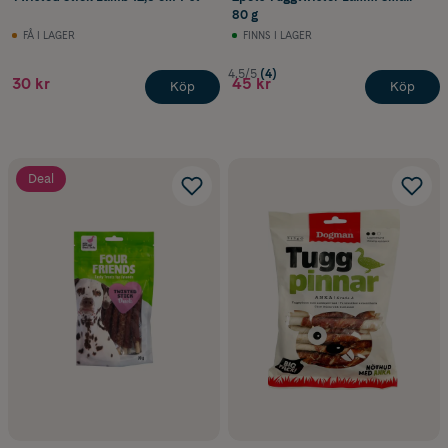
80 g
FÅ I LAGER
FINNS I LAGER
4.5/5
(4)
30 kr
45 kr
Köp
Köp
Deal