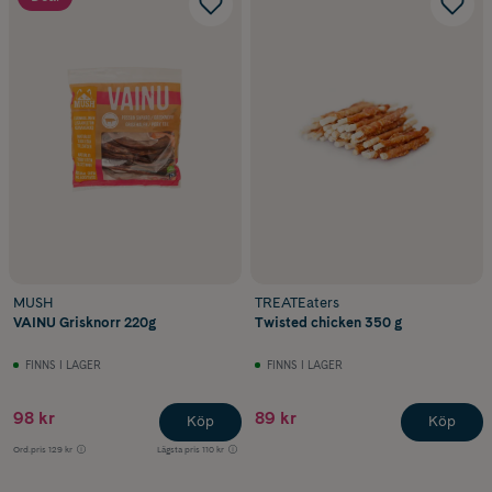
MUSH
TREATEaters
VAINU Grisknorr 220g
Twisted chicken 350 g
FINNS I LAGER
FINNS I LAGER
98 kr
89 kr
Köp
Köp
Ord.pris
129 kr
Lägsta pris
110 kr