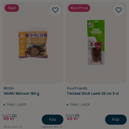
Deal
Nice Price
MUSH
FourFriends
VAINU Nötvom 180 g
Twisted Stick Lamb 25 cm 5 st
FINNS I LAGER
FINNS I LAGER
5.0/5
(2)
5.0/5
(1)
68 kr
49 kr
Köp
Köp
Ord.pris
89 kr
Lägsta pris
76 kr