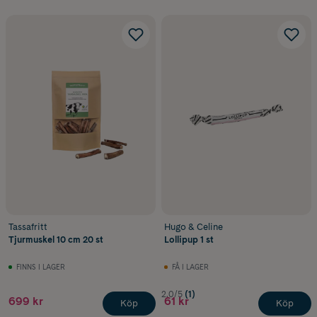
Tassafritt
Hugo & Celine
Tjurmuskel 10 cm 20 st
Lollipup 1 st
FINNS I LAGER
FÅ I LAGER
2.0/5
(1)
699 kr
61 kr
Köp
Köp