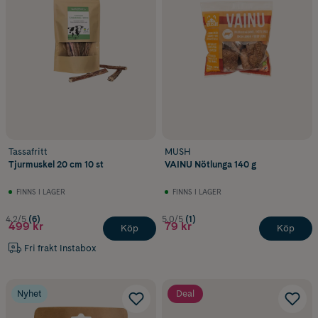
Tassafritt
MUSH
Tjurmuskel 20 cm 10 st
VAINU Nötlunga 140 g
FINNS I LAGER
FINNS I LAGER
4.2/5
(6)
5.0/5
(1)
499 kr
79 kr
Köp
Köp
Fri frakt Instabox
Nyhet
Deal