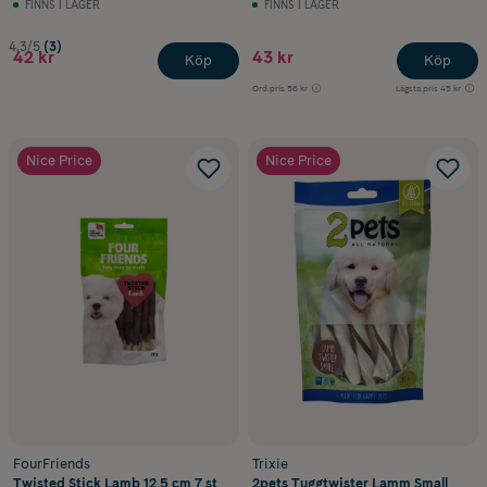
FINNS I LAGER
FINNS I LAGER
4.3/5
(3)
42 kr
43 kr
Köp
Köp
Ord.pris
56 kr
Lägsta pris
45 kr
Nice Price
Nice Price
FourFriends
Trixie
Twisted Stick Lamb 12,5 cm 7 st
2pets Tuggtwister Lamm Small