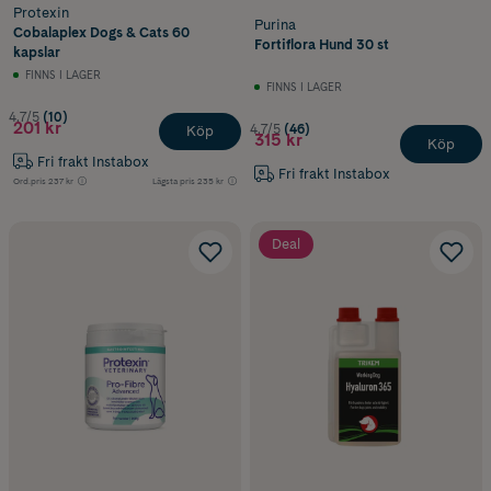
Protexin
Purina
Cobalaplex Dogs & Cats 60
Fortiflora Hund 30 st
kapslar
FINNS I LAGER
FINNS I LAGER
4.7/5
(10)
201 kr
4.7/5
(46)
Köp
315 kr
Köp
Fri frakt Instabox
Fri frakt Instabox
Ord.pris
237 kr
Lägsta pris
235 kr
Deal