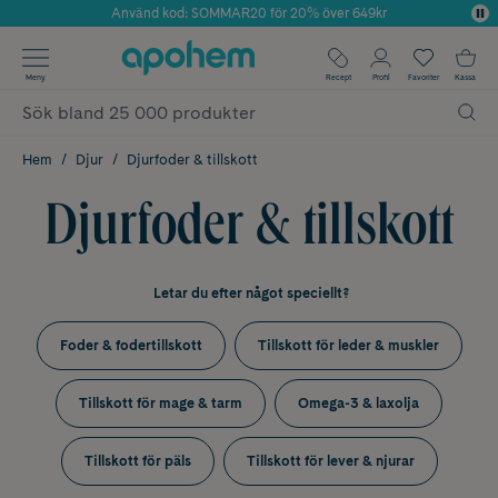
Använd kod: SOMMAR20 för 20% över 649kr
Årets Butik 2025 inom Skönhet
✓ Fri frakt
Meny
Recept
Profil
Favoriter
Kassa
✓ Rådgivning från farmaceuter & hudterapeuter
✓ Poäng på alla köp*
Hem
Djur
Djurfoder & tillskott
Djurfoder & tillskott
Letar du efter något speciellt?
Foder & fodertillskott
Tillskott för leder & muskler
Tillskott för mage & tarm
Omega-3 & laxolja
Tillskott för päls
Tillskott för lever & njurar