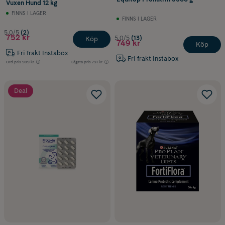
Vuxen Hund 12 kg
FINNS I LAGER
FINNS I LAGER
5.0/5
(2)
752 kr
5.0/5
(13)
Köp
749 kr
Köp
Fri frakt Instabox
Fri frakt Instabox
Ord.pris
989 kr
Lägsta pris
791 kr
Deal