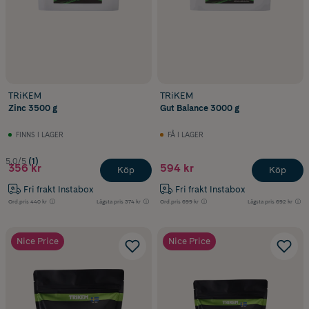
TRiKEM
TRiKEM
Zinc 3500 g
Gut Balance 3000 g
FINNS I LAGER
FÅ I LAGER
5.0/5
(1)
356 kr
594 kr
Köp
Köp
Fri frakt Instabox
Fri frakt Instabox
Ord.pris
440 kr
Lägsta pris
374 kr
Ord.pris
699 kr
Lägsta pris
692 kr
Nice Price
Nice Price