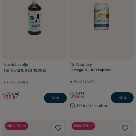
Dr. Baddaky
Norsk Laxolja
Omega-3 - 100 kapslar
För Hund & Katt 1000 ml
FINNS I LAGER
FINNS I LAGER
4.8/5
(4)
4.8/5
(94)
246 kr
155 kr
Köp
Köp
Fri frakt Instabox
Nice Price
Nice Price