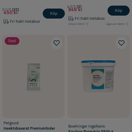
4.5/5
(2)
849 kr
5.0/5
(22)
Köp
450 kr
Köp
Fri frakt Instabox
Fri frakt Instabox
Ord.pris
999 kr
Lägsta pris
989 kr
Deal
Petgood
Boehringer Ingelheim
Insektsbaserat Premiumfoder
Equitop Pronutrin 3500 g