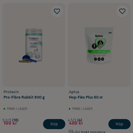
Protexin
Aptus
Pro-Fibre Rabbit 800 g
Hop-Flex Plus 60 st
FINNS I LAGER
FINNS I LAGER
5.0/5
(16)
4.5/5
(4)
199 kr
489 kr
Köp
Köp
Fri frakt Instabox