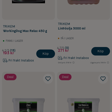
TRiKEM
TRiKEM
Linfröolja 3000 ml
WorkingDog Max Relax 450 g
FÅ I LAGER
FINNS I LAGER
4.7/5
(3)
271 kr
4.2/5
(13)
Köp
193 kr
Köp
Fri frakt Instabox
Fri frakt Instabox
Ord.pris
319 kr
Lägsta pris
316 kr
Deal
Deal