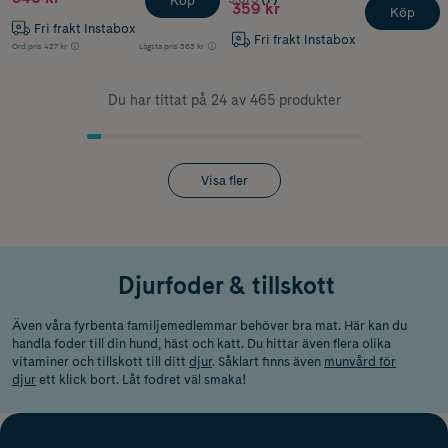
Köp
359 kr
Köp
Fri frakt Instabox
Fri frakt Instabox
Ord.pris
427 kr
Lägsta pris
363 kr
Du har tittat på 24 av 465 produkter
Visa fler
Djurfoder & tillskott
Även våra fyrbenta familjemedlemmar behöver bra mat. Här kan du
handla foder till din hund, häst och katt. Du hittar även flera olika
vitaminer och tillskott till ditt
djur
. Såklart finns även
munvård för
djur
ett klick bort. Låt fodret väl smaka!