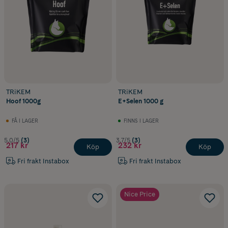
TRiKEM
TRiKEM
Hoof 1000g
E+Selen 1000 g
FÅ I LAGER
FINNS I LAGER
5.0/5
(3)
3.7/5
(3)
217 kr
232 kr
Köp
Köp
Fri frakt Instabox
Fri frakt Instabox
Nice Price