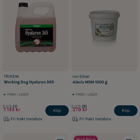
TRiKEM
Ion Silver
Working Dog Hyaluron 365
Alavis MSM 1000 g
FINNS I LAGER
FINNS I LAGER
5.0/5
(1)
5.0/5
(5)
1 133 kr
279 kr
Köp
Köp
Fri frakt Instabox
Fri frakt Instabox
Nice Price