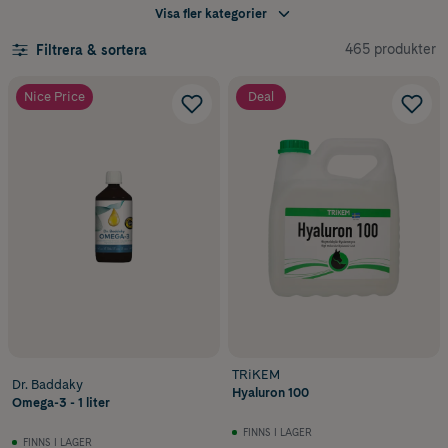
Visa fler kategorier
Tillskott för urinvägar
Tillskott vid stress & oro
465 produkter
Filtrera & sortera
Nice Price
Deal
TRiKEM
Dr. Baddaky
Hyaluron 100
Omega-3 - 1 liter
FINNS I LAGER
FINNS I LAGER