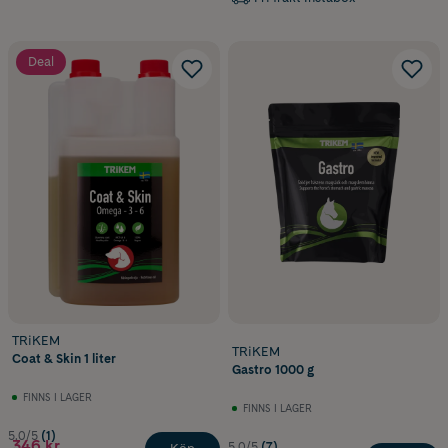
Deal
TRiKEM
TRiKEM
Coat & Skin 1 liter
Gastro 1000 g
FINNS I LAGER
FINNS I LAGER
5.0/5
(1)
346 kr
5.0/5
(7)