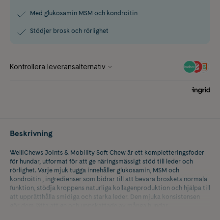
Med glukosamin MSM och kondroitin
Stödjer brosk och rörlighet
Beskrivning
WelliChews Joints & Mobility Soft Chew är ett kompletteringsfoder
för hundar, utformat för att ge näringsmässigt stöd till leder och
rörlighet. Varje mjuk tugga innehåller glukosamin, MSM och
kondroitin , ingredienser som bidrar till att bevara broskets normala
funktion, stödja kroppens naturliga kollagenproduktion och hjälpa till
att upprätthålla smidiga och starka leder. Den mjuka konsistensen
gör dem lätta att ge och uppskattade av många hundar.