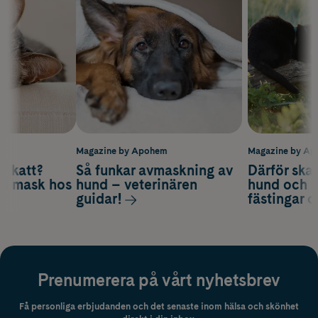
m
Magazine by Apohem
Magazine by A
v katt?
Så funkar avmaskning av
Därför ska
om mask hos
hund – veterinären
hund och k
guidar!
fästingar 
Prenumerera på vårt nyhetsbrev
Få personliga erbjudanden och det senaste inom hälsa och skönhet