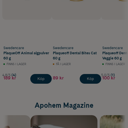
Swedencare
Swedencare
Swedencare
PlaqueOff Animal algpulver
Plaqueoff Dental Bites Cat
Plaqueoff Denta
60 g
60 g
Veggie 60 g
FINNS I LAGER
FÅ I LAGER
FINNS I LAGER
4.8/5
(4)
5.0/5
(1)
189 kr
89 kr
100 kr
Köp
Köp
Apohem Magazine