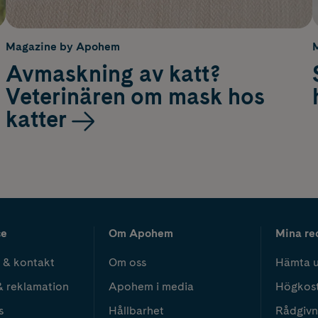
Magazine by Apohem
Avmaskning av katt?
Veterinären om mask hos
katter
ce
Om Apohem
Mina re
 & kontakt
Om oss
Hämta u
& reklamation
Apohem i media
Högkos
s
Hållbarhet
Rådgivn