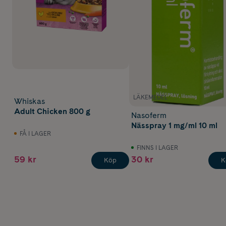
LÄKEMEDEL
Whiskas
Adult Chicken 800 g
Nasoferm
Nässpray 1 mg/ml 10 ml
FÅ I LAGER
FINNS I LAGER
59 kr
30 kr
Köp
K