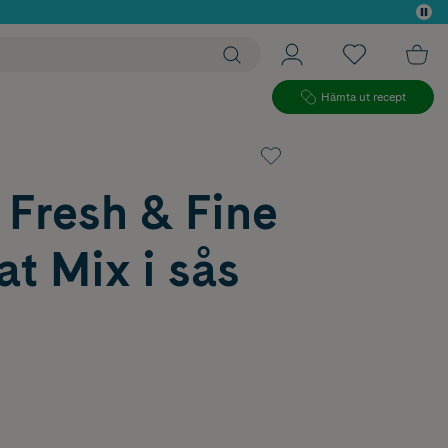
 köp*
Hämta ut recept
 Fresh & Fine
t Mix i sås