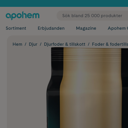
✓ Fri
Sortiment
Erbjudanden
Magazine
Apohem 
Hem
Djur
Djurfoder & tillskott
Foder & fodertill