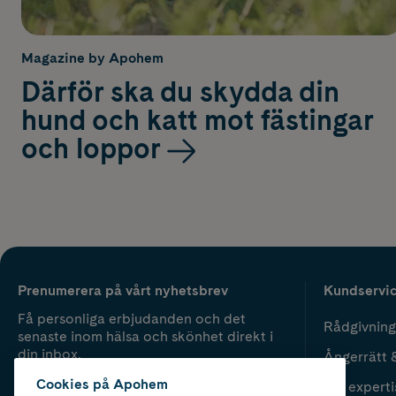
Magazine by Apohem
Därför ska du skydda din
hund och katt mot fästingar
och loppor
Prenumerera på vårt nyhetsbrev
Kundservi
Få personliga erbjudanden och det
Rådgivning
senaste inom hälsa och skönhet direkt i
din inbox.
Ångerrätt 
Cookies på Apohem
Vår experti