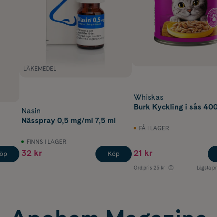
LÄKEMEDEL
Whiskas
Burk Kyckling i sås 40
Nasin
Nässpray 0,5 mg/ml 7,5 ml
FÅ I LAGER
FINNS I LAGER
32 kr
21 kr
öp
Köp
Ord.pris
25 kr
Lägsta pr