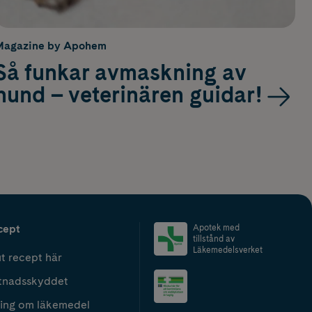
Magazine by Apohem
Så funkar avmaskning av
hund – veterinären guidar!
cept
Apotek med
tillstånd av
Läkemedelsverket
t recept här
tnadsskyddet
ing om läkemedel