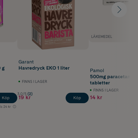
LÄKEMEDEL
Garant
0 g
Havredryck EKO 1 liter
Pamol
500mg paracetamol 
FINNS I LAGER
tabletter
FINNS I LAGER
3.0/5
(2)
19 kr
14 kr
Köp
Köp
is
24 kr