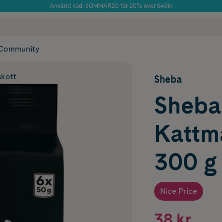
Använd kod: SOMMAR20 för 20% över 649kr
Årets Butik 2025 inom Skönhet
 frakt
✓ Rådgivning från farmaceuter & hudterapeuter
✓ Poäng på alla
Community
skott
Sheba
Sheba
Kattma
300 g
Nice Price
38 kr