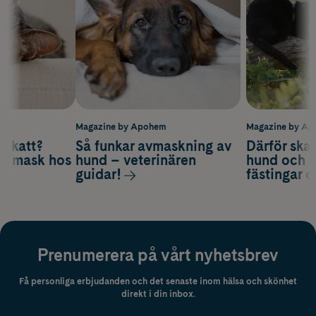
m
Magazine by Apohem
Magazine by A
v katt?
Så funkar avmaskning av
Därför ska
om mask hos
hund – veterinären
hund och k
guidar!
fästingar 
Prenumerera på vårt nyhetsbrev
Få personliga erbjudanden och det senaste inom hälsa och skönhet
direkt i din inbox.