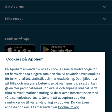
Om Apohem
Mina recept
Ladda ner vår app
Cookies på Apohem
På Apohem använder vi oss av cookies som är nödvändiga för
Apotek med tillstånd
att hemsidan ska fungera som den ska. Vi använder även cookies
av Läkemedelsverket
för funktionalitet, statistik och marknadsföring. Det hjälper oss
att följa och analysera beteenden på vår hemsida, så att vi kan
ge en mer personaliserad upplevelse och anpassa innehåll samt
rikta relevant marknadsföring. Vi delar även informationen med
våra samarbetspartners. Genom att acceptera cookies
samtycker du till vår användning av cookies. Du kan även
2024
anpassa cookies. Läs mer under vår
Cookie Policy