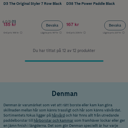
D3 The Original Styler 7 Row Black
D38 The Power Paddle Black
4.0/5
(1)
135 kr
167 kr
Bevaka
Bevaka
Ord.pris
169 kr
Lägsta pris
167 kr
Ord.pris
209 kr
Lägsta pris
207 kr
Du har tittat på 12 av 12 produkter
Denman
Denman är varumärket som vet att rätt borste eller kam kan göra
skillnaden mellan hår som känns trassligt och hår som känns välvårdat.
Sortimentets fokus ligger på
hårvård
och här finns allt från utredande
paddelborstar till
hårborstar och kammar
som framhäver lockar eller ger
en jämn finish i längderna. Det som gör Denman speciellt är hur varje