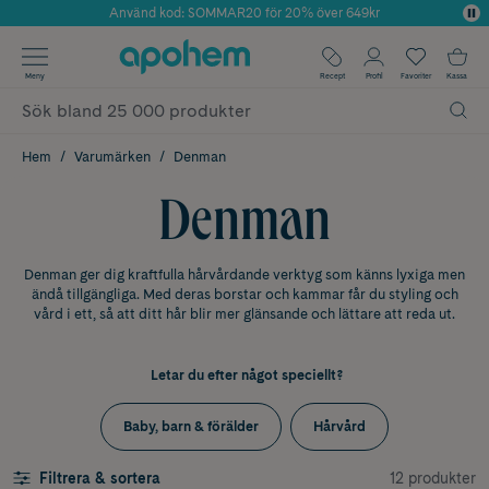
Använd kod: SOMMAR20 för 20% över 649kr
Årets Butik 2025 inom Skönhet
✓ Fri frakt
Meny
Recept
Profil
Favoriter
Kassa
✓ Rådgivning från farmaceuter & hudterapeuter
✓ Poäng på alla köp*
Hem
Varumärken
Denman
Denman
Denman ger dig kraftfulla hårvårdande verktyg som känns lyxiga men
ändå tillgängliga. Med deras borstar och kammar får du styling och
vård i ett, så att ditt hår blir mer glänsande och lättare att reda ut.
Letar du efter något speciellt?
Baby, barn & förälder
Hårvård
12 produkter
Filtrera & sortera