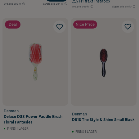
Fri frakt Instabox
Ord.pris
299 kr
Lägsta pris
284 kr
Ord.pris
369 kr
Lägsta pris
351 kr
Deal
Nice Price
Denman
Denman
Deluxe D38 Power Paddle Brush
D81S The Style & Shine Small Black
Floral Fantasies
FINNS I LAGER
FINNS I LAGER