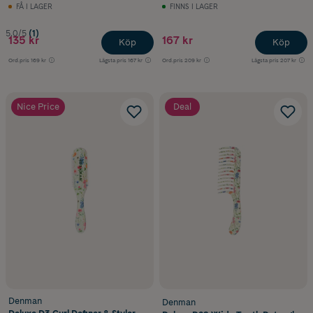
FÅ I LAGER
FINNS I LAGER
5.0/5
(1)
135 kr
167 kr
Köp
Köp
Ord.pris
169 kr
Lägsta pris
167 kr
Ord.pris
209 kr
Lägsta pris
207 kr
Nice Price
Deal
Denman
Denman