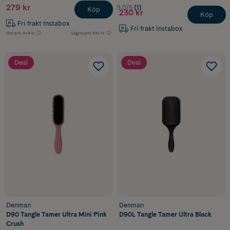
279 kr
5.0/5
(1)
Köp
230 kr
Köp
Fri frakt Instabox
Fri frakt Instabox
Ord.pris
349 kr
Lägsta pris
332 kr
Deal
Deal
Denman
Denman
D90 Tangle Tamer Ultra Mini Pink
D90L Tangle Tamer Ultra Black
Crush