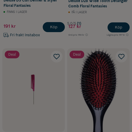
Deluxe D3 Curl Definer & Styler
Deluxe D28 Wide Tooth Detangler
Floral Fantasies
Comb Floral Fantasies
FINNS I LAGER
FÅ I LAGER
5.0/5
(1)
191 kr
127 kr
Köp
Köp
Fri frakt Instabox
Ord.pris
159 kr
Lägsta pris
157 kr
Deal
Deal