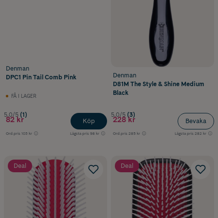
Denman
Denman
DPC1 Pin Tail Comb Pink
D81M The Style & Shine Medium
Black
FÅ I LAGER
5.0/5
(1)
5.0/5
(3)
82 kr
228 kr
Köp
Bevaka
Ord.pris
103 kr
Lägsta pris
98 kr
Ord.pris
285 kr
Lägsta pris
282 kr
Deal
Deal